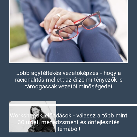
Jobb agyféltekés vezetőképzés - hogy a
racionalitás mellett az érzelmi tényezők is
támogassák vezetői minőségedet
Workshopok, előadások - válassz a több mint
30 üzlet, menedzsment és önfejlesztés
témából!