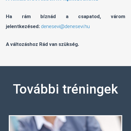
Ha rám bíznád a csapatod, várom
jelentkezésed:
denesevi@denesevi.hu
A változáshoz Rád van szükség.
További tréningek