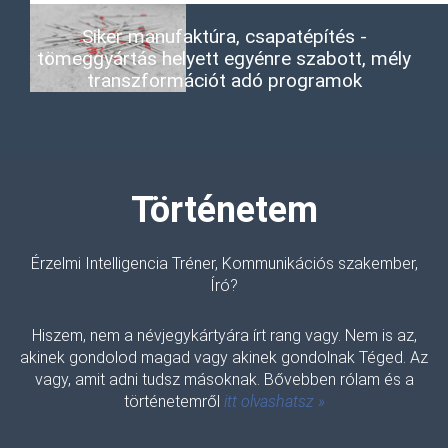
Siker manufaktúra, csapatépítés -
tömeggyártás helyett egyénre szabott, mély
transzformációt adó programok
Történetem
Érzelmi Intelligencia Tréner, Kommunikációs szakember,
Író?
Hiszem, nem a névjegykártyára írt rang vagy. Nem is az,
akinek gondolod magad vagy akinek gondolnak Téged. Az
vagy, amit adni tudsz másoknak. Bővebben rólam és a
történetemről
itt olvashatsz »