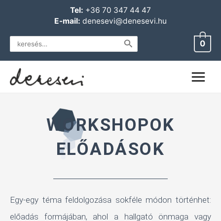
Skip
Main
Tel:
+36 70 347 44 47
to
E-mail:
denesevi@denesevi.hu
Menu
content
Search
0
for:
WORKSHOPOK
ELŐADÁSOK
Egy-egy téma feldolgozása sokféle módon történhet:
előadás formájában, ahol a hallgató önmaga vagy