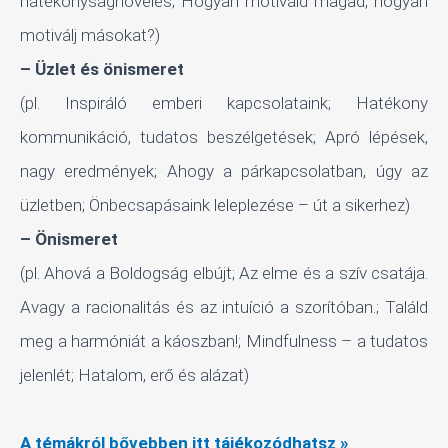
hatékonyságnövelés; Hogyan motiváld magad, hogyan
motiválj másokat?)
– Üzlet és önismeret
(pl. Inspiráló emberi kapcsolataink; Hatékony
kommunikáció, tudatos beszélgetések; Apró lépések,
nagy eredmények; Ahogy a párkapcsolatban, úgy az
üzletben; Önbecsapásaink leleplezése – út a sikerhez)
– Önismeret
(pl. Ahová a Boldogság elbújt; Az elme és a szív csatája.
Avagy a racionalitás és az intuíció a szorítóban.; Találd
meg a harmóniát a káoszban!; Mindfulness – a tudatos
jelenlét; Hatalom, erő és alázat)
A témákról bővebben itt tájékozódhatsz »