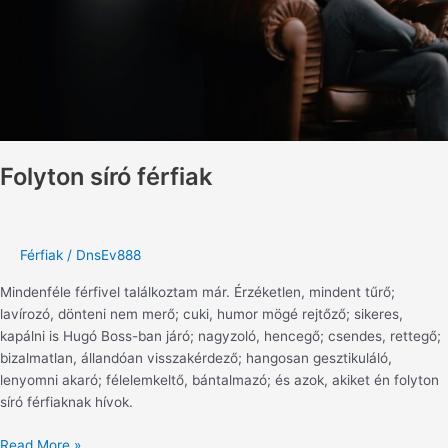
Folyton síró férfiak
Férfiak
/
DnsEv888
Mindenféle férfivel találkoztam már. Érzéketlen, mindent tűrő;
lavírozó, dönteni nem merő; cuki, humor mögé rejtőző; sikeres,
kapálni is Hugó Boss-ban járó; nagyzoló, hencegő; csendes, rettegő;
bizalmatlan, állandóan visszakérdező; hangosan gesztikuláló,
lenyomni akaró; félelemkeltő, bántalmazó; és azok, akiket én folyton
síró férfiaknak hívok.
Read More »