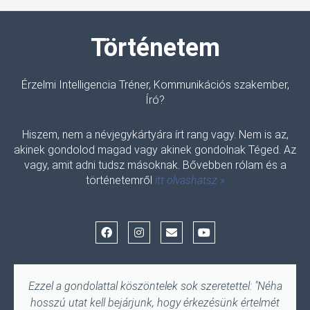
Történetem
Érzelmi Intelligencia Tréner, Kommunikációs szakember,
Író?
Hiszem, nem a névjegykártyára írt rang vagy. Nem is az,
akinek gondolod magad vagy akinek gondolnak Téged. Az
vagy, amit adni tudsz másoknak. Bővebben rólam és a
történetemről
itt olvashatsz »
F
I
E
Y
a
n
n
o
c
s
v
u
e
t
e
t
b
a
l
u
o
g
o
b
Ezzel a gondolattal köszöntelek sok szeretettel: "Néha
o
r
p
e
hosszú utat kell bejárjunk, hogy érkezésünk értelmét
k
a
e