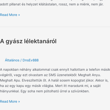
adott pillanat és helyzet kilátástalan, rossz, nem a miénk, nem jár.
Read More »
A
gyász
A gyász lélektanáról
lélektanáról
Általános
/
DnsEv888
A napokban néhány alkalommal csak ennyit hallottam a telefon másik
végéről, vagy ezt olvastam az SMS üzenetekből: Meghalt Anyu.
Meghalt Apu. Elveszítettük őt. A halál sosem kopogtat jókor. Akkor is,
ha az egy kapu egy másik világba. Mert itt maradunk mi, a saját
hiányunkkal. Egy soha nem pótolható űrrel a szívünkben.
Read More »