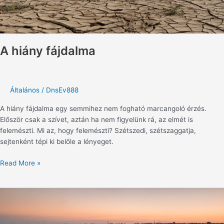
A hiány fájdalma
Általános
/
DnsEv888
A hiány fájdalma egy semmihez nem fogható marcangoló érzés.
Először csak a szívet, aztán ha nem figyelünk rá, az elmét is
felemészti. Mi az, hogy felemészti? Szétszedi, szétszaggatja,
sejtenként tépi ki belőle a lényeget.
Read More »
Veszteségek
árnyékában