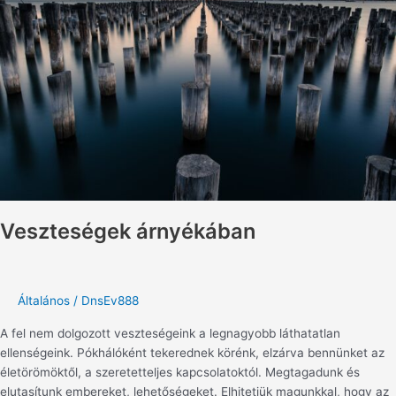
Veszteségek árnyékában
Általános
/
DnsEv888
A fel nem dolgozott veszteségeink a legnagyobb láthatatlan
ellenségeink. Pókhálóként tekerednek körénk, elzárva bennünket az
életörömöktől, a szeretetteljes kapcsolatoktól. Megtagadunk és
elutasítunk embereket, lehetőségeket. Elhitetjük magunkkal, hogy az