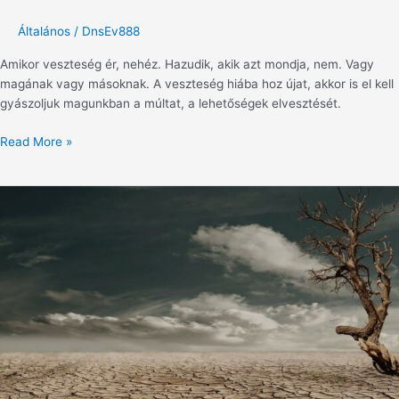
Általános
/
DnsEv888
Amikor veszteség ér, nehéz. Hazudik, akik azt mondja, nem. Vagy
magának vagy másoknak. A veszteség hiába hoz újat, akkor is el kell
gyászoljuk magunkban a múltat, a lehetőségek elvesztését.
Read More »
A
hiány
fájdalma