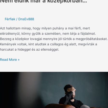
Nem élünk már a középkorban…
Férfiak
/
DnsEv888
Azt hallottam minap, hogy milyen puhány a mai férfi, mert
elérzékenyül, könny gyűlik a szemében, nem bírja a fájdalmat.
Bezzeg a középkor lovagjai mennyire jól tűrték a megpróbáltatásokat.
Kemények voltak, kint aludtak a csillagos ég alatt, megvívták a
harcukat a hideggel és az ellenséggel.
Read More »
Folyton
síró
férfiak