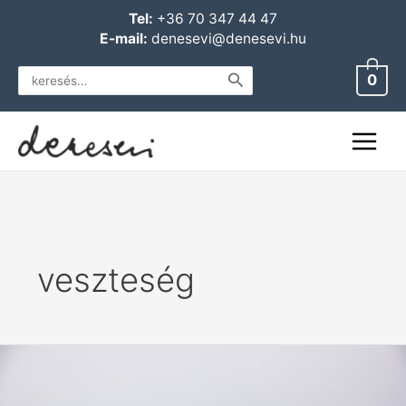
Skip
Main
Tel:
+36 70 347 44 47
to
E-mail:
denesevi@denesevi.hu
Menu
content
Search
0
for:
veszteség
Amikor
egy
férfit