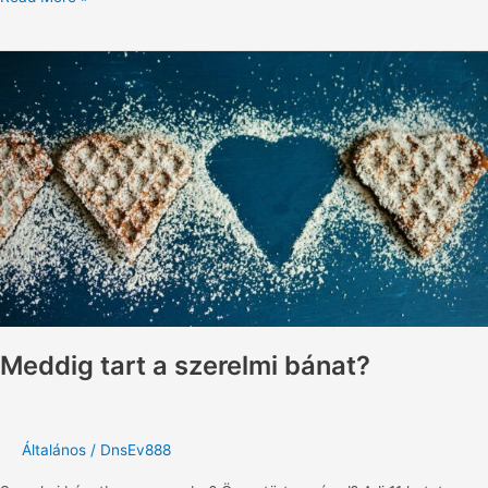
Meddig
tart
a
szerelmi
bánat?
Meddig tart a szerelmi bánat?
Általános
/
DnsEv888