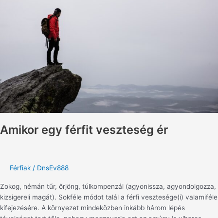
veszteség
ér
Amikor egy férfit veszteség ér
Férfiak
/
DnsEv888
Zokog, némán tűr, őrjöng, túlkompenzál (agyonissza, agyondolgozza,
kizsigereli magát). Sokféle módot talál a férfi vesztesége(i) valamiféle
kifejezésére. A környezet mindeközben inkább három lépés