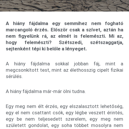
A hiány fájdalma egy semmihez nem fogható
marcangoló érzés. Először csak a szívet, aztán ha
nem figyelünk rá, az elmét is felemészti. Mi az,
hogy felemészti? Szétszedi, szétszaggatja,
sejtenként tépi ki belőle a lényeget.
A hiány fájdalma sokkal jobban fáj, mint a
megcsonkított test, mint az élethosszig cipelt fizikai
sérülés.
A hiány fájdalma már-már ölni tudna.
Egy meg nem élt érzés, egy elszalasztott lehetőség,
egy el nem csattant csók, egy légbe veszett érintés,
egy be nem teljesedett szerelem, egy meg nem
született gondolat, egy soha többet mosolyra nem