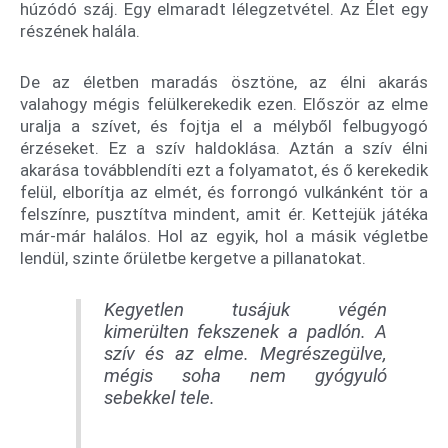
húzódó száj. Egy elmaradt lélegzetvétel. Az Élet egy
részének halála.
De az életben maradás ösztöne, az élni akarás
valahogy mégis felülkerekedik ezen. Először az elme
uralja a szívet, és fojtja el a mélyből felbugyogó
érzéseket. Ez a szív haldoklása. Aztán a szív élni
akarása továbblendíti ezt a folyamatot, és ő kerekedik
felül, elborítja az elmét, és forrongó vulkánként tör a
felszínre, pusztítva mindent, amit ér. Kettejük játéka
már-már halálos. Hol az egyik, hol a másik végletbe
lendül, szinte őrületbe kergetve a pillanatokat.
Kegyetlen tusájuk végén
kimerülten fekszenek a padlón. A
szív és az elme. Megrészegülve,
mégis soha nem gyógyuló
sebekkel tele.