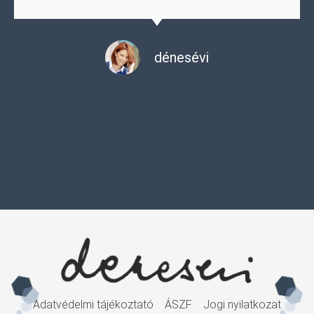
dénesévi
Adatvédelmi tájékoztató
ÁSZF
Jogi nyilatkozat