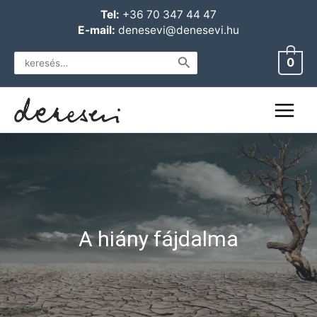
Skip
Main
Tel:
+36 70 347 44 47
to
E-mail:
denesevi@denesevi.hu
Menu
content
Search
0
for:
A hiány fájdalma