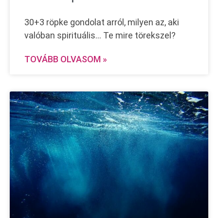
30+3 röpke gondolat arról, milyen az, aki
valóban spirituális… Te mire törekszel?
TOVÁBB OLVASOM »