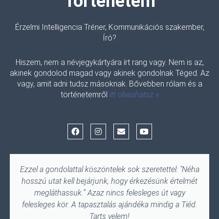
Történetem
Érzelmi Intelligencia Tréner, Kommunikációs szakember,
Író?
Hiszem, nem a névjegykártyára írt rang vagy. Nem is az,
akinek gondolod magad vagy akinek gondolnak Téged. Az
vagy, amit adni tudsz másoknak. Bővebben rólam és a
történetemről
itt olvashatsz »
F
I
E
Y
a
n
n
o
c
s
v
u
e
t
e
t
b
a
l
u
o
g
o
b
Ezzel a gondolattal köszöntelek sok szeretettel: "Néha
o
r
p
e
hosszú utat kell bejárjunk, hogy érkezésünk értelmét
k
a
e
m
megláthassuk.” Azaz nincs felesleges út vagy
felesleges kör. A tapasztalás ajándéka mindig a Tiéd.
Tarts velem!