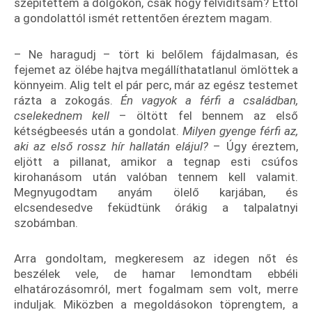
szépítettem a dolgokon, csak hogy felvidítsam? Ettől
a gondolattól ismét rettentően éreztem magam.
– Ne haragudj – tört ki belőlem fájdalmasan, és
fejemet az ölébe hajtva megállíthatatlanul ömlöttek a
könnyeim. Alig telt el pár perc, már az egész testemet
rázta a zokogás.
Én vagyok a férfi a családban,
cselekednem kell
– öltött fel bennem az első
kétségbeesés után a gondolat.
Milyen gyenge férfi az,
aki az első rossz hír hallatán elájul?
– Úgy éreztem,
eljött a pillanat, amikor a tegnap esti csúfos
kirohanásom után valóban tennem kell valamit.
Megnyugodtam anyám ölelő karjában, és
elcsendesedve feküdtünk órákig a talpalatnyi
szobámban.
Arra gondoltam, megkeresem az idegen nőt és
beszélek vele, de hamar lemondtam ebbéli
elhatározásomról, mert fogalmam sem volt, merre
induljak. Miközben a megoldásokon töprengtem, a