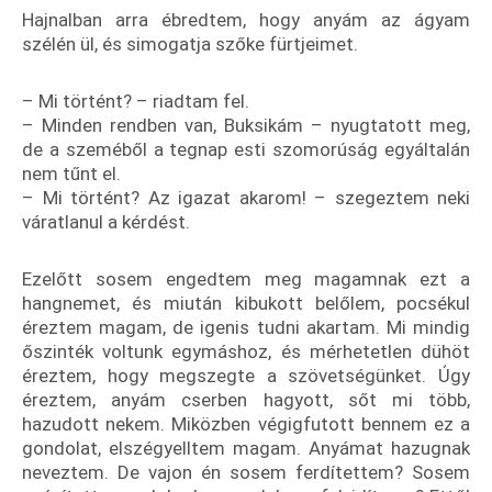
Hajnalban arra ébredtem, hogy anyám az ágyam
szélén ül, és simogatja szőke fürtjeimet.
– Mi történt? – riadtam fel.
– Minden rendben van, Buksikám – nyugtatott meg,
de a szeméből a tegnap esti szomorúság egyáltalán
nem tűnt el.
– Mi történt? Az igazat akarom! – szegeztem neki
váratlanul a kérdést.
Ezelőtt sosem engedtem meg magamnak ezt a
hangnemet, és miután kibukott belőlem, pocsékul
éreztem magam, de igenis tudni akartam. Mi mindig
őszinték voltunk egymáshoz, és mérhetetlen dühöt
éreztem, hogy megszegte a szövetségünket. Úgy
éreztem, anyám cserben hagyott, sőt mi több,
hazudott nekem. Miközben végigfutott bennem ez a
gondolat, elszégyelltem magam. Anyámat hazugnak
neveztem. De vajon én sosem ferdítettem? Sosem