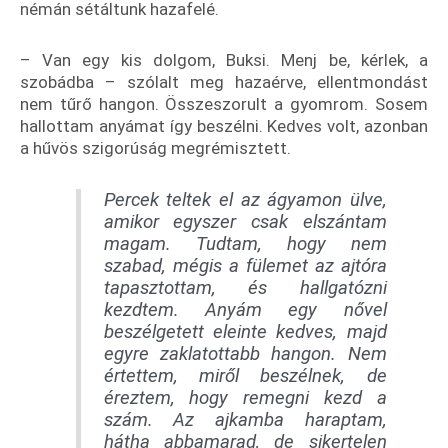
némán sétáltunk hazafelé.
– Van egy kis dolgom, Buksi. Menj be, kérlek, a
szobádba – szólalt meg hazaérve, ellentmondást
nem tűrő hangon. Összeszorult a gyomrom. Sosem
hallottam anyámat így beszélni. Kedves volt, azonban
a hűvös szigorúság megrémisztett.
Percek teltek el az ágyamon ülve,
amikor egyszer csak elszántam
magam. Tudtam, hogy nem
szabad, mégis a fülemet az ajtóra
tapasztottam, és hallgatózni
kezdtem. Anyám egy nővel
beszélgetett eleinte kedves, majd
egyre zaklatottabb hangon. Nem
értettem, miről beszélnek, de
éreztem, hogy remegni kezd a
szám. Az ajkamba haraptam,
hátha abbamarad, de sikertelen