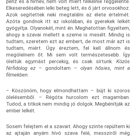
pénz és a hírnév, nem volt miért felkelnie reggelente.
Elkeseredésében lelki beteg lett, és ő járt orvosokhoz.
Azok segítettek neki megtalálni az élete értelmét.
Azóta gondnok itt az iskolában, és gyerekek lelkét
gyógyítja. Olyanokét, mint én. Meghatottan figyeltem,
ahogy a szavai mellett a szeme is mesélt. Mindig is
tudtam, szeretem ezt az embert, de most már azt is
tudtam, miért. Úgy éreztem, fel kell állnom és
megölelnem őt. Mi sem volt természetesebb. Így
öleltük egymást percekig, és csak sírtunk.
Közös
férfidolog ez
– gondoltam –
olyan hősies, mint a
filmekben.
– Köszönöm, hogy elmondhattam – bújt ki szoros
ölelésemből. – Régóta hurcolom ezt magamban.
Tudod, a titkok nem mindig jó dolgok. Megbénítják az
ember lelkét.
Sosem felejtem el a szavait. Ahogy szinte repültem ki
az ajtaján anyám hívó szava felé, messziről még