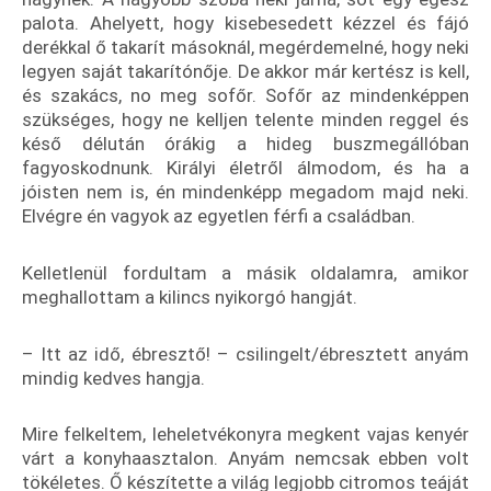
palota. Ahelyett, hogy kisebesedett kézzel és fájó
derékkal ő takarít másoknál, megérdemelné, hogy neki
legyen saját takarítónője. De akkor már kertész is kell,
és szakács, no meg sofőr. Sofőr az mindenképpen
szükséges, hogy ne kelljen telente minden reggel és
késő délután órákig a hideg buszmegállóban
fagyoskodnunk. Királyi életről álmodom, és ha a
jóisten nem is, én mindenképp megadom majd neki.
Elvégre én vagyok az egyetlen férfi a családban.
Kelletlenül fordultam a másik oldalamra, amikor
meghallottam a kilincs nyikorgó hangját.
– Itt az idő, ébresztő! – csilingelt/ébresztett anyám
mindig kedves hangja.
Mire felkeltem, leheletvékonyra megkent vajas kenyér
várt a konyhaasztalon. Anyám nemcsak ebben volt
tökéletes. Ő készítette a világ legjobb citromos teáját