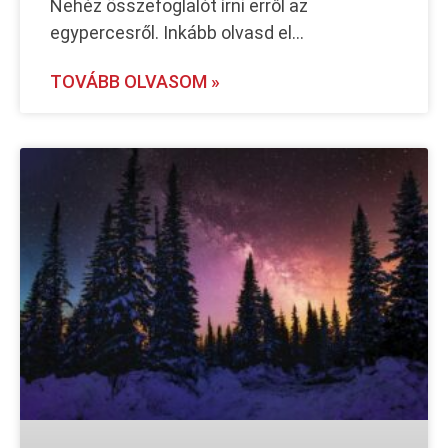
Nehéz összefoglalót írni erről az
egypercesről. Inkább olvasd el…
TOVÁBB OLVASOM »