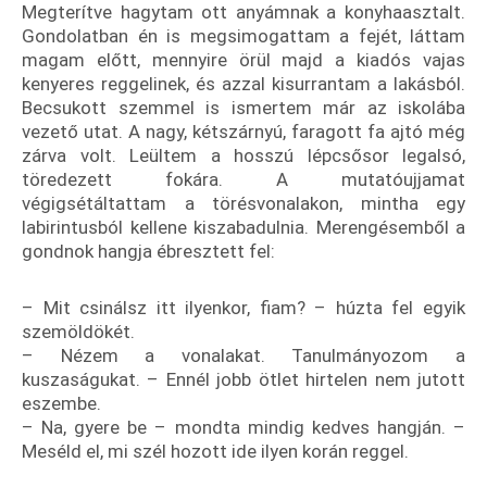
Megterítve hagytam ott anyámnak a konyhaasztalt.
Gondolatban én is megsimogattam a fejét, láttam
magam előtt, mennyire örül majd a kiadós vajas
kenyeres reggelinek, és azzal kisurrantam a lakásból.
Becsukott szemmel is ismertem már az iskolába
vezető utat. A nagy, kétszárnyú, faragott fa ajtó még
zárva volt. Leültem a hosszú lépcsősor legalsó,
töredezett fokára. A mutatóujjamat
végigsétáltattam a törésvonalakon, mintha egy
labirintusból kellene kiszabadulnia. Merengésemből a
gondnok hangja ébresztett fel:
– Mit csinálsz itt ilyenkor, fiam? – húzta fel egyik
szemöldökét.
– Nézem a vonalakat. Tanulmányozom a
kuszaságukat. – Ennél jobb ötlet hirtelen nem jutott
eszembe.
– Na, gyere be – mondta mindig kedves hangján. –
Meséld el, mi szél hozott ide ilyen korán reggel.