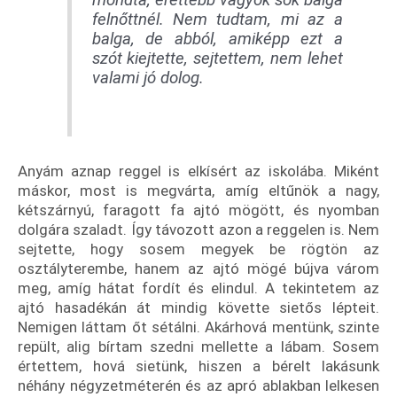
felnőttnél. Nem tudtam, mi az a
balga, de abból, amiképp ezt a
szót kiejtette, sejtettem, nem lehet
valami jó dolog.
Anyám aznap reggel is elkísért az iskolába. Miként
máskor, most is megvárta, amíg eltűnök a nagy,
kétszárnyú, faragott fa ajtó mögött, és nyomban
dolgára szaladt. Így távozott azon a reggelen is. Nem
sejtette, hogy sosem megyek be rögtön az
osztályterembe, hanem az ajtó mögé bújva várom
meg, amíg hátat fordít és elindul. A tekintetem az
ajtó hasadékán át mindig követte sietős lépteit.
Nemigen láttam őt sétálni. Akárhová mentünk, szinte
repült, alig bírtam szedni mellette a lábam. Sosem
értettem, hová sietünk, hiszen a bérelt lakásunk
néhány négyzetméterén és az apró ablakban lelkesen