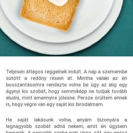
Teljesen átlagos reggelnek indult. A nap a szemembe
sütött a redőny résein át. Mintha valaki az én
bosszantásomra rendezte volna be úgy az alig egy
ágynyi kis szobát, hogy semmiképp ne tudjak tovább
aludni, mint amennyire jólesne. Persze örültem ennek
is, hogy végre van egy saját kis birodalmam.
Ha saját lakásunk volna, anyám bizonyára a
legnagyobb szobát adná nekem, amit én úgysem
hagynék. A nagyobb szoba neki járna, sőt egy egész