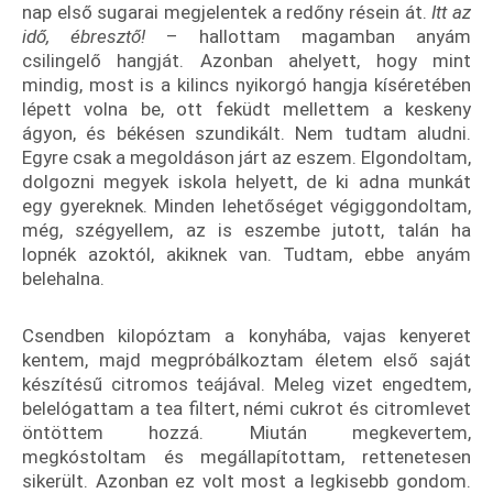
nap első sugarai megjelentek a redőny résein át.
Itt az
idő, ébresztő!
– hallottam magamban anyám
csilingelő hangját. Azonban ahelyett, hogy mint
mindig, most is a kilincs nyikorgó hangja kíséretében
lépett volna be, ott feküdt mellettem a keskeny
ágyon, és békésen szundikált. Nem tudtam aludni.
Egyre csak a megoldáson járt az eszem. Elgondoltam,
dolgozni megyek iskola helyett, de ki adna munkát
egy gyereknek. Minden lehetőséget végiggondoltam,
még, szégyellem, az is eszembe jutott, talán ha
lopnék azoktól, akiknek van. Tudtam, ebbe anyám
belehalna.
Csendben kilopóztam a konyhába, vajas kenyeret
kentem, majd megpróbálkoztam életem első saját
készítésű citromos teájával. Meleg vizet engedtem,
belelógattam a tea filtert, némi cukrot és citromlevet
öntöttem hozzá. Miután megkevertem,
megkóstoltam és megállapítottam, rettenetesen
sikerült. Azonban ez volt most a legkisebb gondom.