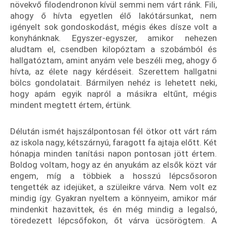
növekvő filodendronon kívül semmi nem várt ránk. Fili,
ahogy ő hívta egyetlen élő lakótársunkat, nem
igényelt sok gondoskodást, mégis ékes dísze volt a
konyhánknak. Egyszer-egyszer, amikor nehezen
aludtam el, csendben kilopóztam a szobámból és
hallgatóztam, amint anyám vele beszéli meg, ahogy ő
hívta, az élete nagy kérdéseit. Szerettem hallgatni
bölcs gondolatait. Bármilyen nehéz is lehetett neki,
hogy apám egyik napról a másikra eltűnt, mégis
mindent megtett értem, értünk.
Délután ismét hajszálpontosan fél ötkor ott várt rám
az iskola nagy, kétszárnyú, faragott fa ajtaja előtt. Két
hónapja minden tanítási napon pontosan jött értem.
Boldog voltam, hogy az én anyukám az elsők közt vár
engem, míg a többiek a hosszú lépcsősoron
tengették az idejüket, a szüleikre várva. Nem volt ez
mindig így. Gyakran nyeltem a könnyeim, amikor már
mindenkit hazavittek, és én még mindig a legalsó,
töredezett lépcsőfokon, őt várva ücsörögtem. A