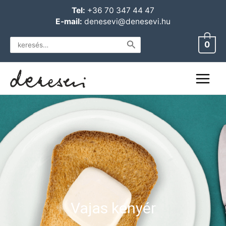
Skip
Main
Tel:
+36 70 347 44 47
to
E-mail:
denesevi@denesevi.hu
Menu
content
Search
0
for:
Vajas kenyér