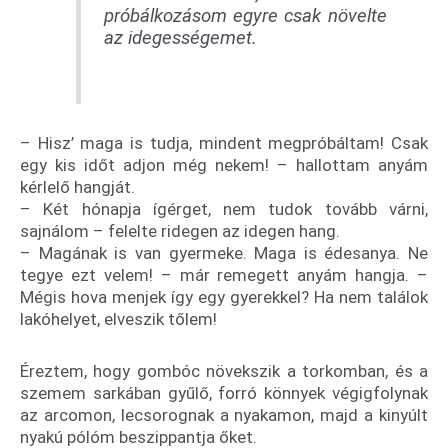
próbálkozásom egyre csak növelte
az idegességemet.
– Hisz’ maga is tudja, mindent megpróbáltam! Csak
egy kis időt adjon még nekem! – hallottam anyám
kérlelő hangját.
– Két hónapja ígérget, nem tudok tovább várni,
sajnálom – felelte ridegen az idegen hang.
– Magának is van gyermeke. Maga is édesanya. Ne
tegye ezt velem! – már remegett anyám hangja. –
Mégis hova menjek így egy gyerekkel? Ha nem találok
lakóhelyet, elveszik tőlem!
Éreztem, hogy gombóc növekszik a torkomban, és a
szemem sarkában gyűlő, forró könnyek végigfolynak
az arcomon, lecsorognak a nyakamon, majd a kinyúlt
nyakú pólóm beszippantja őket.