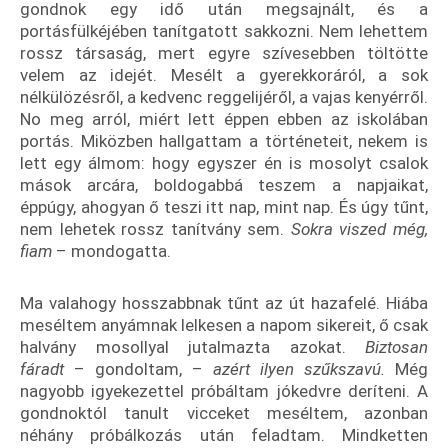
gondnok egy idő után megsajnált, és a
portásfülkéjében tanítgatott sakkozni. Nem lehettem
rossz társaság, mert egyre szívesebben töltötte
velem az idejét. Mesélt a gyerekkoráról, a sok
nélkülözésről, a kedvenc reggelijéről, a vajas kenyérről.
No meg arról, miért lett éppen ebben az iskolában
portás. Miközben hallgattam a történeteit, nekem is
lett egy álmom: hogy egyszer én is mosolyt csalok
mások arcára, boldogabbá teszem a napjaikat,
éppúgy, ahogyan ő teszi itt nap, mint nap. És úgy tűnt,
nem lehetek rossz tanítvány sem.
Sokra viszed még,
fiam
– mondogatta.
Ma valahogy hosszabbnak tűnt az út hazafelé. Hiába
meséltem anyámnak lelkesen a napom sikereit, ő csak
halvány mosollyal jutalmazta azokat.
Biztosan
fáradt
– gondoltam, –
azért ilyen szűkszavú.
Még
nagyobb igyekezettel próbáltam jókedvre deríteni. A
gondnoktól tanult vicceket meséltem, azonban
néhány próbálkozás után feladtam. Mindketten