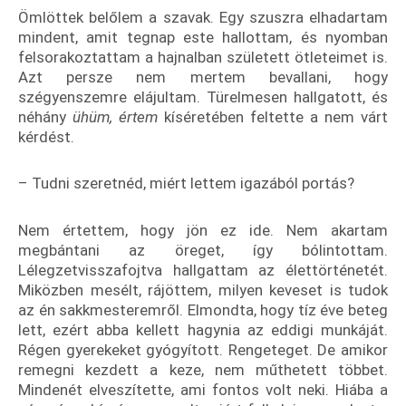
Ömlöttek belőlem a szavak. Egy szuszra elhadartam
mindent, amit tegnap este hallottam, és nyomban
felsorakoztattam a hajnalban született ötleteimet is.
Azt persze nem mertem bevallani, hogy
szégyenszemre elájultam. Türelmesen hallgatott, és
néhány
ühüm, értem
kíséretében feltette a nem várt
kérdést.
– Tudni szeretnéd, miért lettem igazából portás?
Nem értettem, hogy jön ez ide. Nem akartam
megbántani az öreget, így bólintottam.
Lélegzetvisszafojtva hallgattam az élettörténetét.
Miközben mesélt, rájöttem, milyen keveset is tudok
az én sakkmesteremről. Elmondta, hogy tíz éve beteg
lett, ezért abba kellett hagynia az eddigi munkáját.
Régen gyerekeket gyógyított. Rengeteget. De amikor
remegni kezdett a keze, nem műthetett többet.
Mindenét elveszítette, ami fontos volt neki. Hiába a