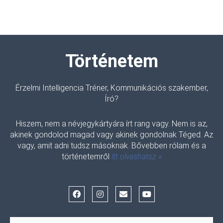
Történetem
Érzelmi Intelligencia Tréner, Kommunikációs szakember,
Író?
Hiszem, nem a névjegykártyára írt rang vagy. Nem is az,
akinek gondolod magad vagy akinek gondolnak Téged. Az
vagy, amit adni tudsz másoknak. Bővebben rólam és a
történetemről
itt olvashatsz »
F
I
E
Y
a
n
n
o
c
s
v
u
e
t
e
t
b
a
l
u