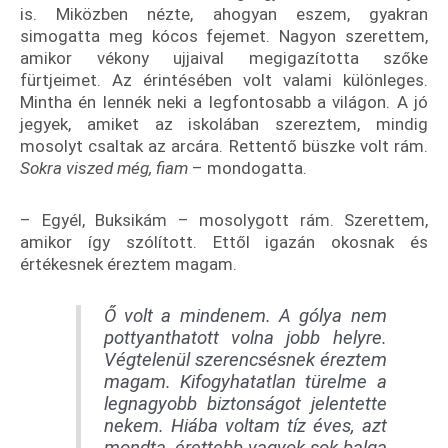
is. Miközben nézte, ahogyan eszem, gyakran
simogatta meg kócos fejemet. Nagyon szerettem,
amikor vékony ujjaival megigazította szőke
fürtjeimet. Az érintésében volt valami különleges.
Mintha én lennék neki a legfontosabb a világon. A jó
jegyek, amiket az iskolában szereztem, mindig
mosolyt csaltak az arcára. Rettentő büszke volt rám.
Sokra viszed még, fiam
– mondogatta.
– Egyél, Buksikám – mosolygott rám. Szerettem,
amikor így szólított. Ettől igazán okosnak és
értékesnek éreztem magam.
Ő volt a mindenem. A gólya nem
pottyanthatott volna jobb helyre.
Végtelenül szerencsésnek éreztem
magam. Kifogyhatatlan türelme a
legnagyobb biztonságot jelentette
nekem. Hiába voltam tíz éves, azt
mondta, érettebb vagyok sok balga