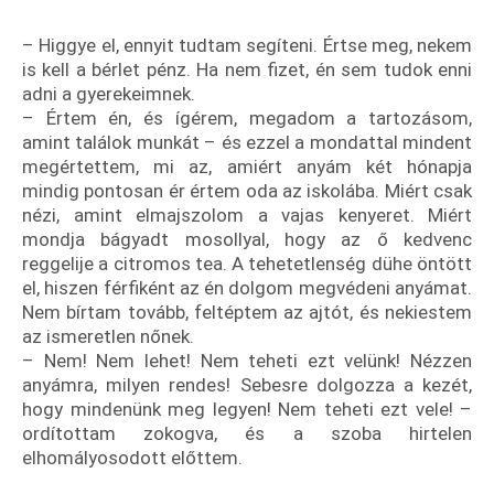
– Higgye el, ennyit tudtam segíteni. Értse meg, nekem
is kell a bérlet pénz. Ha nem fizet, én sem tudok enni
adni a gyerekeimnek.
– Értem én, és ígérem, megadom a tartozásom,
amint találok munkát – és ezzel a mondattal mindent
megértettem, mi az, amiért anyám két hónapja
mindig pontosan ér értem oda az iskolába. Miért csak
nézi, amint elmajszolom a vajas kenyeret. Miért
mondja bágyadt mosollyal, hogy az ő kedvenc
reggelije a citromos tea. A tehetetlenség dühe öntött
el, hiszen férfiként az én dolgom megvédeni anyámat.
Nem bírtam tovább, feltéptem az ajtót, és nekiestem
az ismeretlen nőnek.
– Nem! Nem lehet! Nem teheti ezt velünk! Nézzen
anyámra, milyen rendes! Sebesre dolgozza a kezét,
hogy mindenünk meg legyen! Nem teheti ezt vele! –
ordítottam zokogva, és a szoba hirtelen
elhomályosodott előttem.