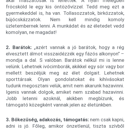
akár maszatosak is lehettek. A nyári melegben
fröcsköld le egy kis öntözővízzel. Tedd meg ezt a
gyermekeddel is, ha van. Tollasozzatok, birkózzatok,
bújócskázzatok. Nem kell mindig komoly
üzletembernek lenni. A munkádat és az életedet vedd
komolyan, ne magadat!
2. Barátok:
„azért vannak a jó barátok, hogy a rég
elvesztett álmot visszaidézzék egy fázós alkonyon” –
mondja a dal. S valóban. Barátok nélkül mi is lenne
velünk. Lehetnek ivócimborák, akikkel egy sör vagy bor
mellett beszéljük meg az élet dolgait. Lehetnek
sporttársak. Olyan gondolatokat és kihívásokat
tudunk megosztani velük, amit nem akarunk hazavinni.
Igenis vannak dolgok, amiket nem szabad hazavinni.
Jobb letenni azoknál, akikben megbízunk, és
támogató közegként vannak jelen az életünkben.
3. Bőkezűség, adakozás, támogatás:
nem csak kapni,
adni is jó. Főleg, amikor önzetlenül, tiszta szívből