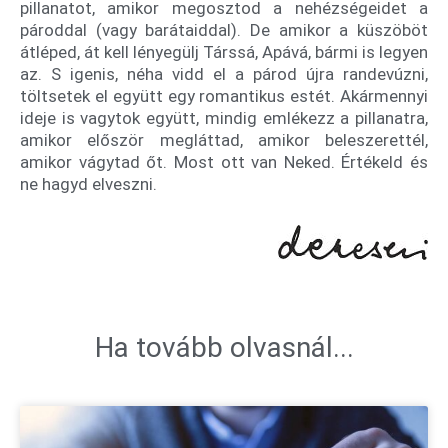
pillanatot, amikor megosztod a nehézségeidet a
pároddal (vagy barátaiddal). De amikor a küszöböt
átléped, át kell lényegülj Társsá, Apává, bármi is legyen
az. S igenis, néha vidd el a párod újra randevúzni,
töltsetek el együtt egy romantikus estét. Akármennyi
ideje is vagytok együtt, mindig emlékezz a pillanatra,
amikor először megláttad, amikor beleszerettél,
amikor vágytad őt. Most ott van Neked. Értékeld és
ne hagyd elveszni.
Ha tovább olvasnál...