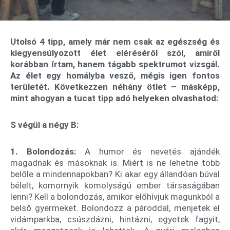
Utolsó 4 tipp, amely már nem csak az egészség és
kiegyensúlyozott élet eléréséről szól, amiről
korábban írtam, hanem tágabb spektrumot vizsgál.
Az élet egy homályba vesző, mégis igen fontos
területét. Következzen néhány ötlet – másképp,
mint ahogyan a tucat tipp adó helyeken olvashatod:
S végül a négy B:
1. Bolondozás:
A humor és nevetés ajándék
magadnak és másoknak is. Miért is ne lehetne több
belőle a mindennapokban? Ki akar egy állandóan búval
bélelt, komornyik komolyságú ember társaságában
lenni? Kell a bolondozás, amikor előhívjuk magunkból a
belső gyermeket. Bolondozz a pároddal, menjetek el
vidámparkba, csúszdázni, hintázni, egyetek fagyit,