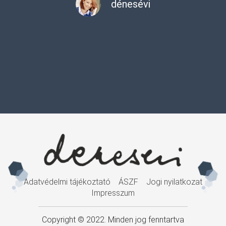
dénesévi
Adatvédelmi tájékoztató
ÁSZF
Jogi nyilatkozat
Impresszum
Copyright © 2022. Minden jog fenntartva