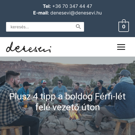
Skip
Main
Tel:
+36 70 347 44 47
to
E-mail:
denesevi@denesevi.hu
Menu
content
Search
0
for:
Plusz 4 tipp a boldog Férfi-lét
felé vezető úton