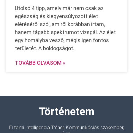
Utolsó 4 tipp, amely már nem csak az
egészség és kiegyensúlyozott élet
eléréséről szól, amiről korábban írtam,
hanem tágabb spektrumot vizsgál. Az élet
egy homályba vesző, mégis igen fontos
területét. A boldogságot.
TOVÁBB OLVASOM »
Történetem
Érzelmi Intelligencia Tréner, Kommunikációs szakember,