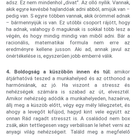
adsz. Ez nem mindenhol „divat”. Az olló nyílik. Vannak,
akik egyre kevésbé hajlandóak adni abból, amijük van –
pedig van. S egyre többen vannak, akik örömmel adnak
– bármennyijük is van. Ez utóbbi csoport rájött, hogy
ha adnak, valahogy ő maguknak is sokkal több lesz a
végén, és hogy mindig mindig van miből adni. Bár a
racionális, matematikai formula nem erre az
eredményre kellene jusson. Aki ad, annak javul az
önértékelése is, egyszerűen jobb emberré válik.
4. Boldogság a küszöbön innen és túl:
amikor
átjárhatóvá teszed a munkahelyed és az otthonod a
harmóniának, az jó. Ha viszont a stressz és
nehézségek számára is szabad az út, elvesztél.
Amikor nehézség adódik a munkahelyeden, hazaérve,
állj meg a küszöb előtt, végy egy mély lélegzetet, és
ahogy a levegőt kifújod, hagyd kint vele együtt az
onnan Rád ragadt stresszt is. A családod nem box
zsák, akin tettlegesen vagy verbálisan le lehet verni az
anyagi világ nehézségeit. Találd meg a megfelelő