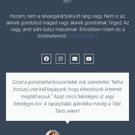
Író?
Hiszem, nem a névjegykártyára írt rang vagy. Nem is az,
akinek gondolod magad vagy akinek gondolnak Téged. Az
vagy, amit adni tudsz másoknak. Bővebben rólam és a
történetemről
itt olvashatsz »
F
I
E
Y
a
n
n
o
c
s
v
u
e
t
e
t
b
a
l
u
o
g
o
b
Ezzel a gondolattal köszöntelek sok szeretettel: "Néha
o
r
p
e
hosszú utat kell bejárjunk, hogy érkezésünk értelmét
k
a
e
m
megláthassuk.” Azaz nincs felesleges út vagy
felesleges kör. A tapasztalás ajándéka mindig a Tiéd.
Tarts velem!