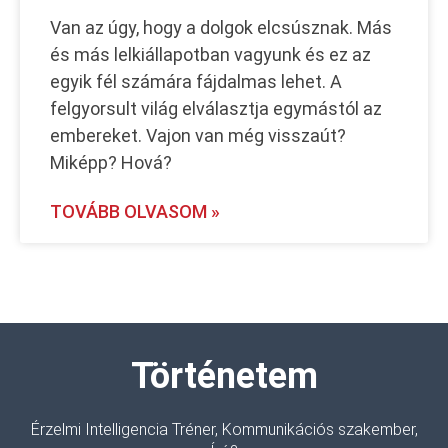
Van az úgy, hogy a dolgok elcsúsznak. Más
és más lelkiállapotban vagyunk és ez az
egyik fél számára fájdalmas lehet. A
felgyorsult világ elválasztja egymástól az
embereket. Vajon van még visszaút?
Miképp? Hová?
TOVÁBB OLVASOM »
Történetem
Érzelmi Intelligencia Tréner, Kommunikációs szakember,