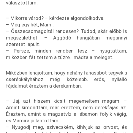
választottam.
– Mikorra várod? – kérdezte elgondolkodva.
– Még egy hét, Mami.
– Összecsomagoltál rendesen? Tudod, akár előbb is
megszülethet. – Aggódó hangjában megannyi
szeretet lapult.
– Persze, minden rendben lesz – nyugtattam,
miközben fát tettem a tűzre. Imádta a meleget.
Miközben lehajoltam, hogy néhány fahasábot tegyek a
cserépkályhához még közelebb, erős, nyilalló
fájdalmat éreztem a derekamban.
– Jaj, azt hiszem kicsit megemeltem magam. –
Amint kimondtam, már éreztem, nem derékfájás az.
Éreztem, amint a magzatvíz a lábamon folyik végig,
és Mamira pillantottam.
– Nyugodj meg, szivecském, kihívjuk az orvost, és