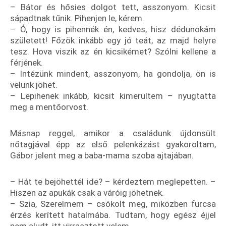
– Bátor és hősies dolgot tett, asszonyom. Kicsit
sápadtnak tűnik. Pihenjen le, kérem.
– Ó, hogy is pihennék én, kedves, hisz dédunokám
született! Főzök inkább egy jó teát, az majd helyre
tesz. Hova viszik az én kicsikémet? Szólni kellene a
férjének.
– Intézünk mindent, asszonyom, ha gondolja, ön is
velünk jöhet.
– Lepihenek inkább, kicsit kimerültem – nyugtatta
meg a mentőorvost.
Másnap reggel, amikor a családunk újdonsült
nőtagjával épp az első pelenkázást gyakoroltam,
Gábor jelent meg a baba-mama szoba ajtajában.
– Hát te bejöhettél ide? – kérdeztem meglepetten. –
Hiszen az apukák csak a váróig jöhetnek.
– Szia, Szerelmem – csókolt meg, miközben furcsa
érzés kerített hatalmába. Tudtam, hogy egész éjjel
nem aludt, itt virrasztott velem.