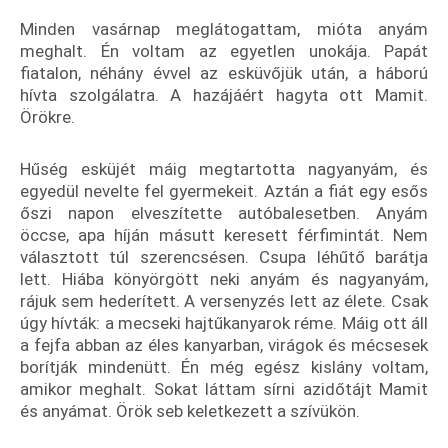
Minden vasárnap meglátogattam, mióta anyám
meghalt. Én voltam az egyetlen unokája. Papát
fiatalon, néhány évvel az esküvőjük után, a háború
hívta szolgálatra. A hazájáért hagyta ott Mamit.
Örökre.
Hűség esküjét máig megtartotta nagyanyám, és
egyedül nevelte fel gyermekeit. Aztán a fiát egy esős
őszi napon elveszítette autóbalesetben. Anyám
öccse, apa híján másutt keresett férfimintát. Nem
választott túl szerencsésen. Csupa léhűtő barátja
lett. Hiába könyörgött neki anyám és nagyanyám,
rájuk sem hederített. A versenyzés lett az élete. Csak
úgy hívták: a mecseki hajtűkanyarok réme. Máig ott áll
a fejfa abban az éles kanyarban, virágok és mécsesek
borítják mindenütt. Én még egész kislány voltam,
amikor meghalt. Sokat láttam sírni azidőtájt Mamit
és anyámat. Örök seb keletkezett a szívükön.