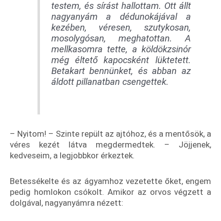
testem, és sírást hallottam. Ott állt
nagyanyám a dédunokájával a
kezében, véresen, szutykosan,
mosolygósan, meghatottan. A
mellkasomra tette, a köldökzsinór
még éltető kapocsként lüktetett.
Betakart bennünket, és abban az
áldott pillanatban csengettek.
– Nyitom! – Szinte repült az ajtóhoz, és a mentősök, a
véres kezét látva megdermedtek. – Jöjjenek,
kedveseim, a legjobbkor érkeztek.
Betessékelte és az ágyamhoz vezetette őket, engem
pedig homlokon csókolt. Amikor az orvos végzett a
dolgával, nagyanyámra nézett: