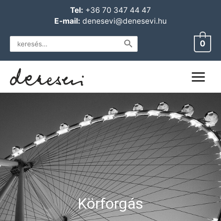
Skip
Main
Tel:
+36 70 347 44 47
to
E-mail:
denesevi@denesevi.hu
Menu
content
Search
0
for:
Körforgás