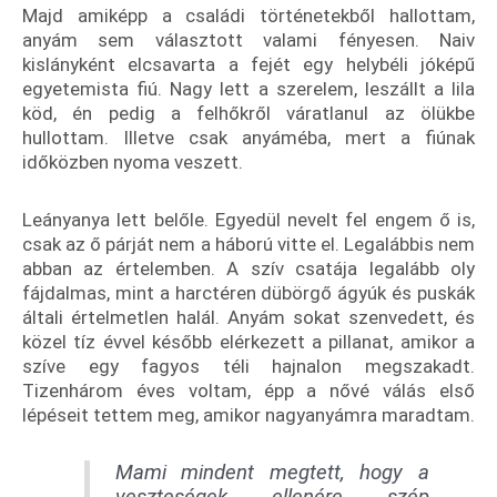
Majd amiképp a családi történetekből hallottam,
anyám sem választott valami fényesen. Naiv
kislányként elcsavarta a fejét egy helybéli jóképű
egyetemista fiú. Nagy lett a szerelem, leszállt a lila
köd, én pedig a felhőkről váratlanul az ölükbe
hullottam. Illetve csak anyáméba, mert a fiúnak
időközben nyoma veszett.
Leányanya lett belőle. Egyedül nevelt fel engem ő is,
csak az ő párját nem a háború vitte el. Legalábbis nem
abban az értelemben. A szív csatája legalább oly
fájdalmas, mint a harctéren dübörgő ágyúk és puskák
általi értelmetlen halál. Anyám sokat szenvedett, és
közel tíz évvel később elérkezett a pillanat, amikor a
szíve egy fagyos téli hajnalon megszakadt.
Tizenhárom éves voltam, épp a nővé válás első
lépéseit tettem meg, amikor nagyanyámra maradtam.
Mami mindent megtett, hogy a
veszteségek ellenére szép