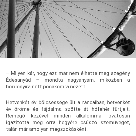
– Milyen kár, hogy ezt már nem élhette meg szegény
Édesanyád – mondta nagyanyám, miközben a
hordónyira nőtt pocakomra nézett.
Hetvenkét év bölcsessége ült a ráncaiban, hetvenkét
év öröme és fájdalma szőtte át hófehér fürtjeit.
Remegő kezével minden alkalommal óvatosan
igazította meg orra hegyére csúszó szemüvegét,
talán már amolyan megszokásként.