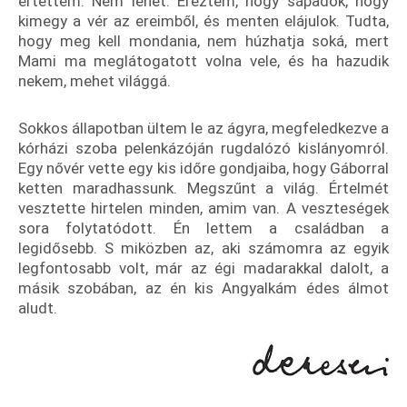
értettem. Nem lehet. Éreztem, hogy sápadok, hogy
kimegy a vér az ereimből, és menten elájulok. Tudta,
hogy meg kell mondania, nem húzhatja soká, mert
Mami ma meglátogatott volna vele, és ha hazudik
nekem, mehet világgá.
Sokkos állapotban ültem le az ágyra, megfeledkezve a
kórházi szoba pelenkázóján rugdalózó kislányomról.
Egy nővér vette egy kis időre gondjaiba, hogy Gáborral
ketten maradhassunk. Megszűnt a világ. Értelmét
vesztette hirtelen minden, amim van. A veszteségek
sora folytatódott. Én lettem a családban a
legidősebb. S miközben az, aki számomra az egyik
legfontosabb volt, már az égi madarakkal dalolt, a
másik szobában, az én kis Angyalkám édes álmot
aludt.