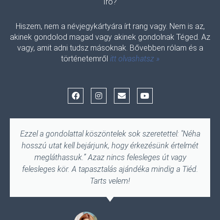
Író?
Hiszem, nem a névjegykártyára írt rang vagy. Nem is az,
akinek gondolod magad vagy akinek gondolnak Téged. Az
vagy, amit adni tudsz másoknak. Bővebben rólam és a
történetemről
itt olvashatsz »
F
I
E
Y
a
n
n
o
c
s
v
u
e
t
e
t
b
a
l
u
o
g
o
b
Ezzel a gondolattal köszöntelek sok szeretettel: "Néha
o
r
p
e
hosszú utat kell bejárjunk, hogy érkezésünk értelmét
k
a
e
m
megláthassuk.” Azaz nincs felesleges út vagy
felesleges kör. A tapasztalás ajándéka mindig a Tiéd.
Tarts velem!