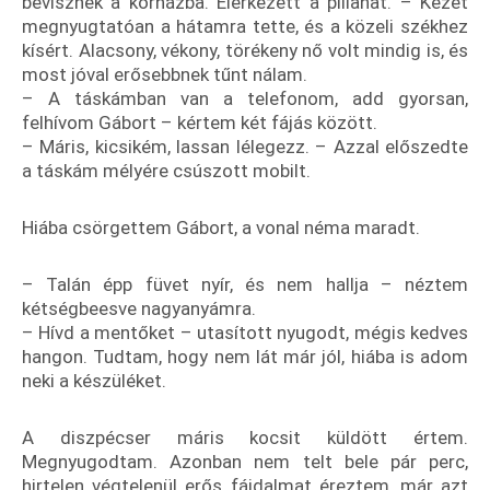
bevisznek a kórházba. Elérkezett a pillanat. – Kezét
megnyugtatóan a hátamra tette, és a közeli székhez
kísért. Alacsony, vékony, törékeny nő volt mindig is, és
most jóval erősebbnek tűnt nálam.
– A táskámban van a telefonom, add gyorsan,
felhívom Gábort – kértem két fájás között.
– Máris, kicsikém, lassan lélegezz. – Azzal előszedte
a táskám mélyére csúszott mobilt.
Hiába csörgettem Gábort, a vonal néma maradt.
– Talán épp füvet nyír, és nem hallja – néztem
kétségbeesve nagyanyámra.
– Hívd a mentőket – utasított nyugodt, mégis kedves
hangon. Tudtam, hogy nem lát már jól, hiába is adom
neki a készüléket.
A diszpécser máris kocsit küldött értem.
Megnyugodtam. Azonban nem telt bele pár perc,
hirtelen végtelenül erős fájdalmat éreztem, már azt