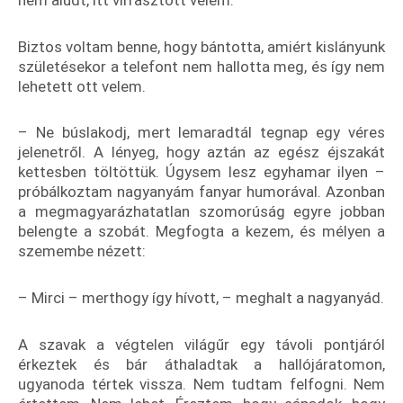
Biztos voltam benne, hogy bántotta, amiért kislányunk
születésekor a telefont nem hallotta meg, és így nem
lehetett ott velem.
– Ne búslakodj, mert lemaradtál tegnap egy véres
jelenetről. A lényeg, hogy aztán az egész éjszakát
kettesben töltöttük. Úgysem lesz egyhamar ilyen –
próbálkoztam nagyanyám fanyar humorával. Azonban
a megmagyarázhatatlan szomorúság egyre jobban
belengte a szobát. Megfogta a kezem, és mélyen a
szemembe nézett:
– Mirci – merthogy így hívott, – meghalt a nagyanyád.
A szavak a végtelen világűr egy távoli pontjáról
érkeztek és bár áthaladtak a hallójáratomon,
ugyanoda tértek vissza. Nem tudtam felfogni. Nem