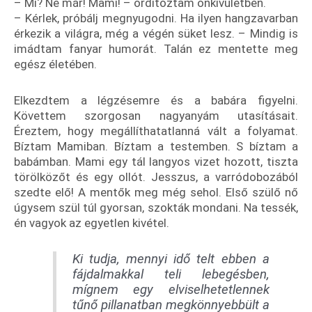
– Mi? Ne már! Mami! – ordítoztam önkívületben.
– Kérlek, próbálj megnyugodni. Ha ilyen hangzavarban
érkezik a világra, még a végén süket lesz. – Mindig is
imádtam fanyar humorát. Talán ez mentette meg
egész életében.
Elkezdtem a légzésemre és a babára figyelni.
Követtem szorgosan nagyanyám utasításait.
Éreztem, hogy megállíthatatlanná vált a folyamat.
Bíztam Mamiban. Bíztam a testemben. S bíztam a
babámban. Mami egy tál langyos vizet hozott, tiszta
törölközőt és egy ollót. Jesszus, a varródobozából
szedte elő! A mentők meg még sehol. Első szülő nő
úgysem szül túl gyorsan, szokták mondani. Na tessék,
én vagyok az egyetlen kivétel.
Ki tudja, mennyi idő telt ebben a
fájdalmakkal teli lebegésben,
mígnem egy elviselhetetlennek
tűnő pillanatban megkönnyebbült a