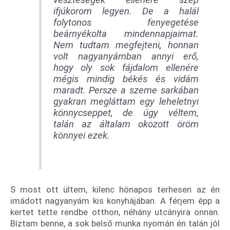
ifjúkorom legyen. De a halál
folytonos fenyegetése
beárnyékolta mindennapjaimat.
Nem tudtam megfejteni, honnan
volt nagyanyámban annyi erő,
hogy oly sok fájdalom ellenére
mégis mindig békés és vidám
maradt. Persze a szeme sarkában
gyakran megláttam egy leheletnyi
könnycseppet, de úgy véltem,
talán az általam okozott öröm
könnyei ezek.
S most ott ültem, kilenc hónapos terhesen az én
imádott nagyanyám kis konyhájában. A férjem épp a
kertet tette rendbe otthon, néhány utcányira onnan.
Bíztam benne, a sok belső munka nyomán én talán jól