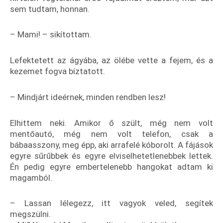
sem tudtam, honnan.
– Mami! – sikítottam.
Lefektetett az ágyába, az ölébe vette a fejem, és a
kezemet fogva bíztatott.
– Mindjárt ideérnek, minden rendben lesz!
Elhittem neki. Amikor ő szült, még nem volt
mentőautó, még nem volt telefon, csak a
bábaasszony, meg épp, aki arrafelé kóborolt. A fájások
egyre sűrűbbek és egyre elviselhetetlenebbek lettek.
Én pedig egyre embertelenebb hangokat adtam ki
magamból.
– Lassan lélegezz, itt vagyok veled, segítek
megszülni.