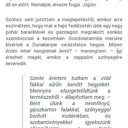
áll ön előtt. Reméljük, élvezni fogja. Jöjjön.
Szóhoz sem jutottam a meglepetéstől, amikor arra
eszméltem, hogy már a hajó fedélzetén ülök egy nagy
pohár baracklével és gazdagon megrakott sonkás
szendviccsel a kezemben. Gondolataimba merülve
kísértek a Dunakanyar varázslatos hegyei.
Milyen
érzés lehet hangyának lenni?
– merengtem. –
Így
érezheti magát, amikor a nappalim szőnyegére
keveredik.
Szinte érinteni tudtam a zöld
fákkal sűrűn benőtt hegyeket.
Mennyire elszigetelődtünk a
természettől
– állapítottam meg. –
Bent ülünk a neonfényű,
gipszkarton falakkal, szőnyeggel
borított irodáinkban, és
szobanövényekkel igyekszünk