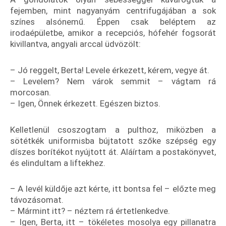
fejemben, mint nagyanyám centrifugájában a sok
színes alsónemű. Éppen csak beléptem az
irodaépületbe, amikor a recepciós, hófehér fogsorát
kivillantva, angyali arccal üdvözölt:
– Jó reggelt, Berta! Levele érkezett, kérem, vegye át.
– Levelem? Nem várok semmit – vágtam rá
morcosan.
– Igen, Önnek érkezett. Egészen biztos.
Kelletlenül csoszogtam a pulthoz, miközben a
sötétkék uniformisba bújtatott szőke szépség egy
díszes borítékot nyújtott át. Aláírtam a postakönyvet,
és elindultam a liftekhez.
– A levél küldője azt kérte, itt bontsa fel – előzte meg
távozásomat.
– Mármint itt? – néztem rá értetlenkedve.
– Igen, Berta, itt – tökéletes mosolya egy pillanatra