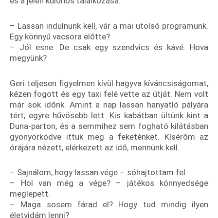
és a jelen különös találkozása.
– Lassan indulnunk kell, vár a mai utolsó programunk.
Egy könnyű vacsora előtte?
– Jól esne. De csak egy szendvics és kávé. Hova
megyünk?
Geri teljesen figyelmen kívül hagyva kíváncsiságomat,
kézen fogott és egy taxi felé vette az útját. Nem volt
már sok időnk. Amint a nap lassan hanyatló pályára
tért, egyre hűvösebb lett. Kis kabátban ültünk kint a
Duna-parton, és a semmihez sem fogható kilátásban
gyönyörködve ittuk meg a feketénket. Kísérőm az
órájára nézett, elérkezett az idő, mennünk kell.
– Sajnálom, hogy lassan vége – sóhajtottam fel.
– Hol van még a vége? – játékos könnyedsége
meglepett.
– Maga sosem fárad el? Hogy tud mindig ilyen
életvidám lenni?