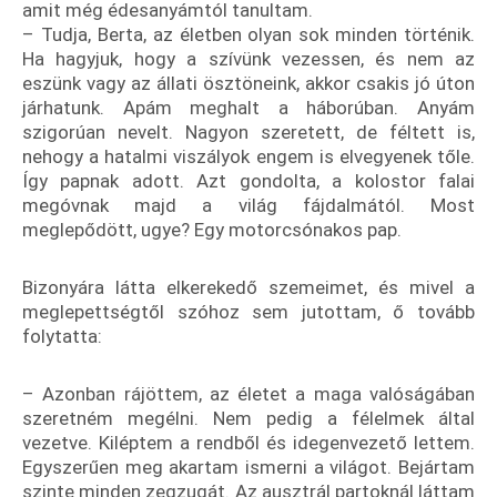
amit még édesanyámtól tanultam.
– Tudja, Berta, az életben olyan sok minden történik.
Ha hagyjuk, hogy a szívünk vezessen, és nem az
eszünk vagy az állati ösztöneink, akkor csakis jó úton
járhatunk. Apám meghalt a háborúban. Anyám
szigorúan nevelt. Nagyon szeretett, de féltett is,
nehogy a hatalmi viszályok engem is elvegyenek tőle.
Így papnak adott. Azt gondolta, a kolostor falai
megóvnak majd a világ fájdalmától. Most
meglepődött, ugye? Egy motorcsónakos pap.
Bizonyára látta elkerekedő szemeimet, és mivel a
meglepettségtől szóhoz sem jutottam, ő tovább
folytatta:
– Azonban rájöttem, az életet a maga valóságában
szeretném megélni. Nem pedig a félelmek által
vezetve. Kiléptem a rendből és idegenvezető lettem.
Egyszerűen meg akartam ismerni a világot. Bejártam
szinte minden zegzugát. Az ausztrál partoknál láttam