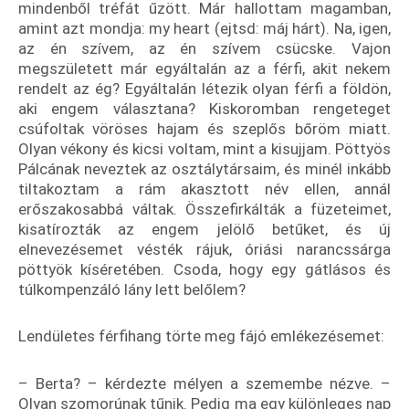
mindenből tréfát űzött. Már hallottam magamban,
amint azt mondja: my heart (ejtsd: máj hárt). Na, igen,
az én szívem, az én szívem csücske. Vajon
megszületett már egyáltalán az a férfi, akit nekem
rendelt az ég? Egyáltalán létezik olyan férfi a földön,
aki engem választana? Kiskoromban rengeteget
csúfoltak vöröses hajam és szeplős bőröm miatt.
Olyan vékony és kicsi voltam, mint a kisujjam. Pöttyös
Pálcának neveztek az osztálytársaim, és minél inkább
tiltakoztam a rám akasztott név ellen, annál
erőszakosabbá váltak. Összefirkálták a füzeteimet,
kisatírozták az engem jelölő betűket, és új
elnevezésemet vésték rájuk, óriási narancssárga
pöttyök kíséretében. Csoda, hogy egy gátlásos és
túlkompenzáló lány lett belőlem?
Lendületes férfihang törte meg fájó emlékezésemet:
– Berta? – kérdezte mélyen a szemembe nézve. –
Olyan szomorúnak tűnik. Pedig ma egy különleges nap