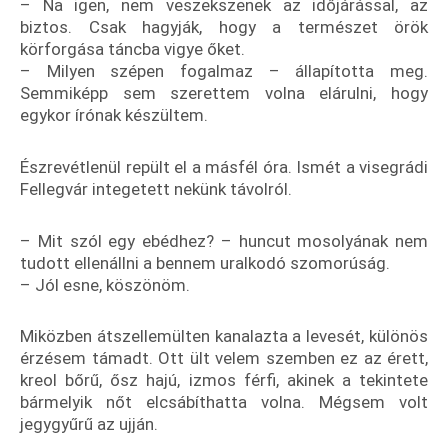
– Na igen, nem veszekszenek az időjárással, az
biztos. Csak hagyják, hogy a természet örök
körforgása táncba vigye őket.
– Milyen szépen fogalmaz – állapította meg.
Semmiképp sem szerettem volna elárulni, hogy
egykor írónak készültem.
Észrevétlenül repült el a másfél óra. Ismét a visegrádi
Fellegvár integetett nekünk távolról.
– Mit szól egy ebédhez? – huncut mosolyának nem
tudott ellenállni a bennem uralkodó szomorúság.
– Jól esne, köszönöm.
Miközben átszellemülten kanalazta a levesét, különös
érzésem támadt. Ott ült velem szemben ez az érett,
kreol bőrű, ősz hajú, izmos férfi, akinek a tekintete
bármelyik nőt elcsábíthatta volna. Mégsem volt
jegygyűrű az ujján.