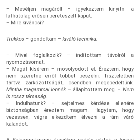
– Meséljen magáról! – igyekeztem kinyitni a
láthatólag erősen bereteszelt kaput.
– Mire kíváncsi?
Trükkös
– gondoltam –
kiváló technika.
– Mivel foglalkozik? – indítottam távolról a
nyomozásomat.
– Magát kísérem – mosolyodott el. Éreztem, hogy
nem szeretne erről többet beszélni. Tiszteletben
tartva zárkózottságát, csendben megebédeltünk.
Mintha magammal lennék
– állapítottam meg. –
Nem
is rossz társaság.
– Indulhatunk? – sejtelmes kérdése ellenére
biztonságban éreztem magam. Hagytam, hogy
vezessen, végre elkezdtem élvezni a rám váró
kalandot.
A Salamon-torony árnyékos padján vártuk a lovagi