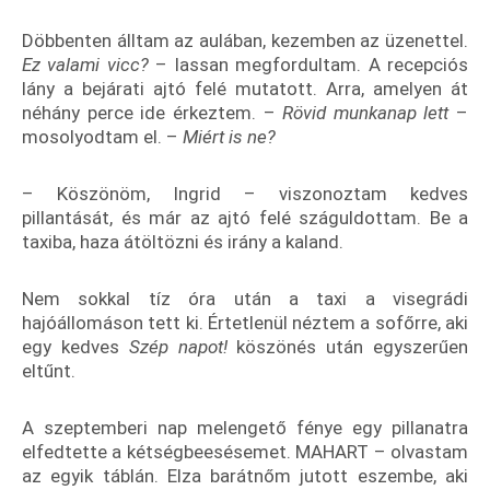
Döbbenten álltam az aulában, kezemben az üzenettel.
Ez valami vicc?
– lassan megfordultam. A recepciós
lány a bejárati ajtó felé mutatott. Arra, amelyen át
néhány perce ide érkeztem. –
Rövid munkanap lett
–
mosolyodtam el. –
Miért is ne?
– Köszönöm, Ingrid – viszonoztam kedves
pillantását, és már az ajtó felé száguldottam. Be a
taxiba, haza átöltözni és irány a kaland.
Nem sokkal tíz óra után a taxi a visegrádi
hajóállomáson tett ki. Értetlenül néztem a sofőrre, aki
egy kedves
Szép napot!
köszönés után egyszerűen
eltűnt.
A szeptemberi nap melengető fénye egy pillanatra
elfedtette a kétségbeesésemet. MAHART – olvastam
az egyik táblán. Elza barátnőm jutott eszembe, aki