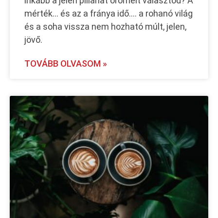
inkább a jelen pillanat örömeit választod? A
mérték… és az a fránya idő…. a rohanó világ
és a soha vissza nem hozható múlt, jelen,
jövő.
TOVÁBB OLVASOM »