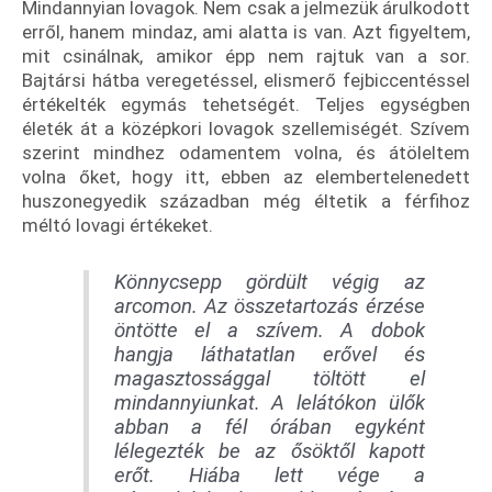
Mindannyian lovagok. Nem csak a jelmezük árulkodott
erről, hanem mindaz, ami alatta is van. Azt figyeltem,
mit csinálnak, amikor épp nem rajtuk van a sor.
Bajtársi hátba veregetéssel, elismerő fejbiccentéssel
értékelték egymás tehetségét. Teljes egységben
életék át a középkori lovagok szellemiségét. Szívem
szerint mindhez odamentem volna, és átöleltem
volna őket, hogy itt, ebben az elembertelenedett
huszonegyedik században még éltetik a férfihoz
méltó lovagi értékeket.
Könnycsepp gördült végig az
arcomon. Az összetartozás érzése
öntötte el a szívem. A dobok
hangja láthatatlan erővel és
magasztossággal töltött el
mindannyiunkat. A lelátókon ülők
abban a fél órában egyként
lélegezték be az ősöktől kapott
erőt. Hiába lett vége a