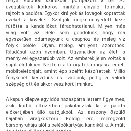
fénye. Különös színekben pompázott a tér. Az
üvegablakok körkörös mintája elnyúló formákat
rajzolt a padlóra. Egykor királyok és lovagok koptatták
ezeket a köveket. Szolgák megkeményedett keze
fűtötte a kandallókat fáradhatatlanul. Milyen más
világ volt az. Bele sem gondolunk, hogy ma
egyszerűen odamegyünk a csaphoz és meleg víz
folyik belőle. Olyan, meleg, amilyent szeretnék.
Ráadásul azon nyomban. Ugyanakkor az élet is
mennyivel egyszerűbb volt. Az emberek jelen voltak a
saját életükben. Néztem a látogatók magasra emelt
mobiltelefonjait, amint épp szelfit készítettek. Millió
fényképet készítünk és tárolunk, pedig a valódi
szépség ott és akkor vesz körül minket.
A kapun kilépve egy idős házaspárra lettem figyelmes,
akik korhű öltözetben pakolásztak ki a palota
előkertjében álló autójukból. Az asszony őszülő
hajában virágkoszorú. Földig érő, méregzöld
bársonyruhája alól a belépőkártyája kandikál ki. A múlt