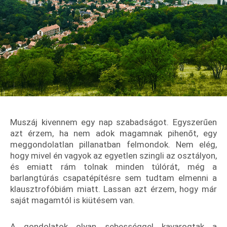
Muszáj kivennem egy nap szabadságot. Egyszerűen
azt érzem, ha nem adok magamnak pihenőt, egy
meggondolatlan pillanatban felmondok. Nem elég,
hogy mivel én vagyok az egyetlen szingli az osztályon,
és emiatt rám tolnak minden túlórát, még a
barlangtúrás csapatépítésre sem tudtam elmenni a
klausztrofóbiám miatt. Lassan azt érzem, hogy már
saját magamtól is kiütésem van.
A gondolatok olyan sebességgel kavarogtak a