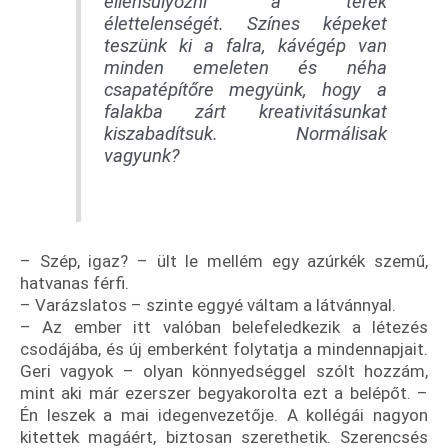
ellensúlyozni a terek
élettelenségét. Színes képeket
teszünk ki a falra, kávégép van
minden emeleten és néha
csapatépítőre megyünk, hogy a
falakba zárt kreativitásunkat
kiszabadítsuk. Normálisak
vagyunk?
– Szép, igaz? – ült le mellém egy azúrkék szemű,
hatvanas férfi.
– Varázslatos – szinte eggyé váltam a látvánnyal.
– Az ember itt valóban belefeledkezik a létezés
csodájába, és új emberként folytatja a mindennapjait.
Geri vagyok – olyan könnyedséggel szólt hozzám,
mint aki már ezerszer begyakorolta ezt a belépőt. –
Én leszek a mai idegenvezetője. A kollégái nagyon
kitettek magáért, biztosan szerethetik. Szerencsés