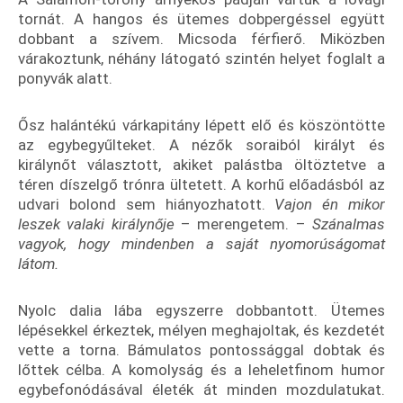
tornát. A hangos és ütemes dobpergéssel együtt
dobbant a szívem. Micsoda férfierő. Miközben
várakoztunk, néhány látogató szintén helyet foglalt a
ponyvák alatt.
Ősz halántékú várkapitány lépett elő és köszöntötte
az egybegyűlteket. A nézők soraiból királyt és
királynőt választott, akiket palástba öltöztetve a
téren díszelgő trónra ültetett. A korhű előadásból az
udvari bolond sem hiányozhatott.
Vajon én mikor
leszek valaki királynője
– merengetem. –
Szánalmas
vagyok, hogy mindenben a saját nyomorúságomat
látom.
Nyolc dalia lába egyszerre dobbantott. Ütemes
lépésekkel érkeztek, mélyen meghajoltak, és kezdetét
vette a torna. Bámulatos pontossággal dobtak és
lőttek célba. A komolyság és a leheletfinom humor
egybefonódásával életék át minden mozdulatukat.