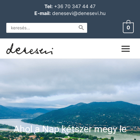
Skip
Main
Tel:
+36 70 347 44 47
to
E-mail:
denesevi@denesevi.hu
Menu
content
Search
0
for:
Ahol a Nap kétszer megy le