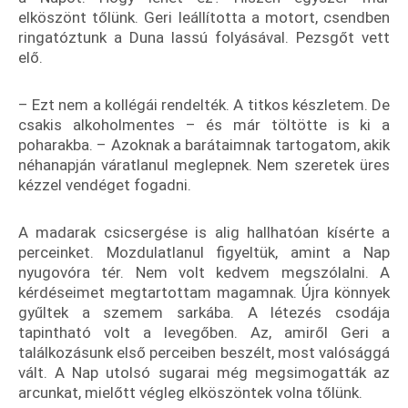
elköszönt tőlünk. Geri leállította a motort, csendben
ringatóztunk a Duna lassú folyásával. Pezsgőt vett
elő.
– Ezt nem a kollégái rendelték. A titkos készletem. De
csakis alkoholmentes – és már töltötte is ki a
poharakba. – Azoknak a barátaimnak tartogatom, akik
néhanapján váratlanul meglepnek. Nem szeretek üres
kézzel vendéget fogadni.
A madarak csicsergése is alig hallhatóan kísérte a
perceinket. Mozdulatlanul figyeltük, amint a Nap
nyugovóra tér. Nem volt kedvem megszólalni. A
kérdéseimet megtartottam magamnak. Újra könnyek
gyűltek a szemem sarkába. A létezés csodája
tapintható volt a levegőben. Az, amiről Geri a
találkozásunk első perceiben beszélt, most valósággá
vált. A Nap utolsó sugarai még megsimogatták az
arcunkat, mielőtt végleg elköszöntek volna tőlünk.