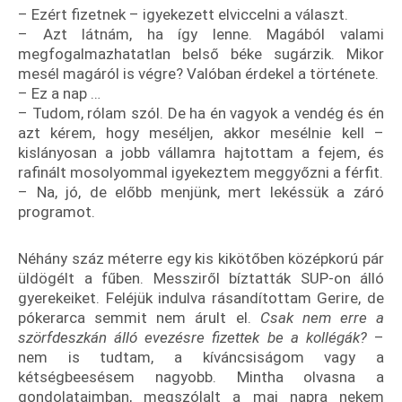
– Ezért fizetnek – igyekezett elviccelni a választ.
– Azt látnám, ha így lenne. Magából valami
megfogalmazhatatlan belső béke sugárzik. Mikor
mesél magáról is végre? Valóban érdekel a története.
– Ez a nap …
– Tudom, rólam szól. De ha én vagyok a vendég és én
azt kérem, hogy meséljen, akkor mesélnie kell –
kislányosan a jobb vállamra hajtottam a fejem, és
rafinált mosolyommal igyekeztem meggyőzni a férfit.
– Na, jó, de előbb menjünk, mert lekéssük a záró
programot.
Néhány száz méterre egy kis kikötőben középkorú pár
üldögélt a fűben. Messziről bíztatták SUP-on álló
gyerekeiket. Feléjük indulva rásandítottam Gerire, de
pókerarca semmit nem árult el.
Csak nem erre a
szörfdeszkán álló evezésre fizettek be a kollégák?
–
nem is tudtam, a kíváncsiságom vagy a
kétségbeesésem nagyobb. Mintha olvasna a
gondolataimban, megszólalt a mai napra nekem