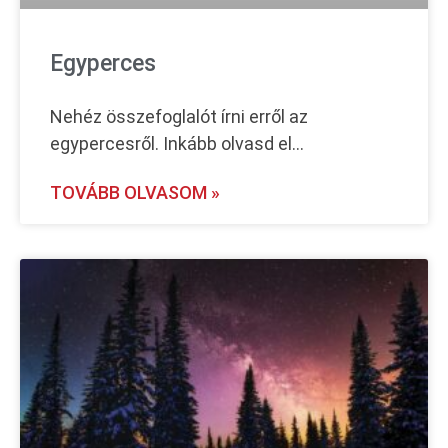
Egyperces
Nehéz összefoglalót írni erről az
egypercesről. Inkább olvasd el…
TOVÁBB OLVASOM »