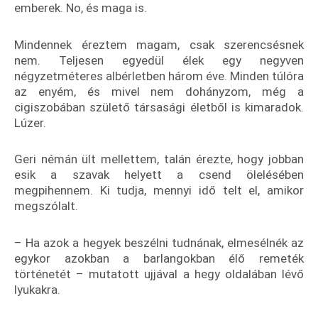
emberek. No, és maga is.
Mindennek éreztem magam, csak szerencsésnek
nem. Teljesen egyedül élek egy negyven
négyzetméteres albérletben három éve. Minden túlóra
az enyém, és mivel nem dohányzom, még a
cigiszobában születő társasági életből is kimaradok.
Lúzer.
Geri némán ült mellettem, talán érezte, hogy jobban
esik a szavak helyett a csend ölelésében
megpihennem. Ki tudja, mennyi idő telt el, amikor
megszólalt.
– Ha azok a hegyek beszélni tudnának, elmesélnék az
egykor azokban a barlangokban élő remeték
történetét – mutatott ujjával a hegy oldalában lévő
lyukakra.