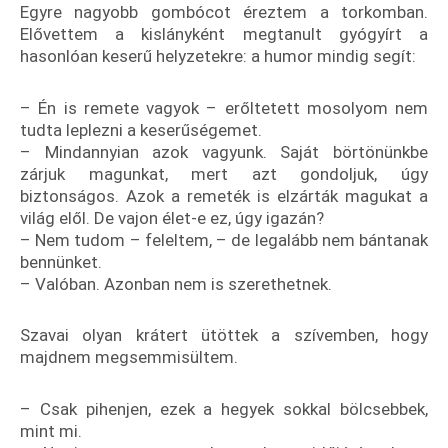
Egyre nagyobb gombócot éreztem a torkomban.
Elővettem a kislányként megtanult gyógyírt a
hasonlóan keserű helyzetekre: a humor mindig segít:
– Én is remete vagyok – erőltetett mosolyom nem
tudta leplezni a keserűségemet.
– Mindannyian azok vagyunk. Saját börtönünkbe
zárjuk magunkat, mert azt gondoljuk, úgy
biztonságos. Azok a remeték is elzárták magukat a
világ elől. De vajon élet-e ez, úgy igazán?
– Nem tudom – feleltem, – de legalább nem bántanak
bennünket.
– Valóban. Azonban nem is szerethetnek.
Szavai olyan krátert ütöttek a szívemben, hogy
majdnem megsemmisültem.
– Csak pihenjen, ezek a hegyek sokkal bölcsebbek,
mint mi.