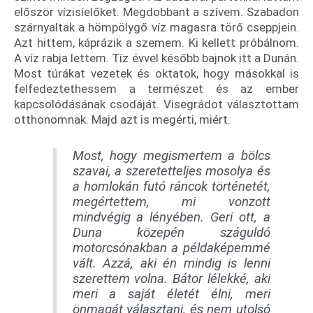
először vízisíelőket. Megdobbant a szívem. Szabadon
szárnyaltak a hömpölygő víz magasra törő cseppjein.
Azt hittem, káprázik a szemem. Ki kellett próbálnom.
A víz rabja lettem. Tíz évvel később bajnok itt a Dunán.
Most túrákat vezetek és oktatok, hogy másokkal is
felfedeztethessem a természet és az ember
kapcsolódásának csodáját. Visegrádot választottam
otthonomnak. Majd azt is megérti, miért.
Most, hogy megismertem a bölcs
szavai, a szeretetteljes mosolya és
a homlokán futó ráncok történetét,
megértettem, mi vonzott
mindvégig a lényében. Geri ott, a
Duna közepén száguldó
motorcsónakban a példaképemmé
vált. Azzá, aki én mindig is lenni
szerettem volna. Bátor lélekké, aki
meri a saját életét élni, meri
önmagát választani, és nem utolsó