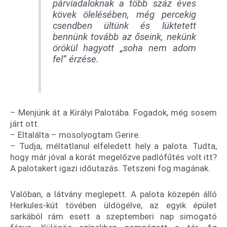
párviadaloknak a több száz éves
kövek ölelésében, még percekig
csendben ültünk és lüktetett
bennünk tovább az őseink, nekünk
örökül hagyott „soha nem adom
fel” érzése.
– Menjünk át a Királyi Palotába. Fogadok, még sosem
járt ott.
– Eltalálta – mosolyogtam Gerire.
– Tudja, méltatlanul elfeledett hely a palota. Tudta,
hogy már jóval a korát megelőzve padlófűtés volt itt?
A palotakert igazi időutazás. Tetszeni fog magának.
Valóban, a látvány meglepett. A palota közepén álló
Herkules-kút tövében üldögélve, az egyik épület
sarkából rám esett a szeptemberi nap simogató