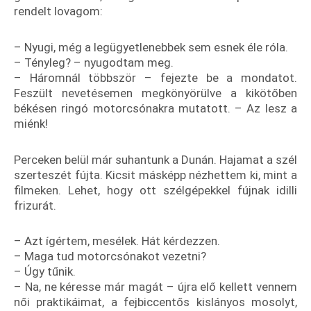
rendelt lovagom:
– Nyugi, még a legügyetlenebbek sem esnek éle róla.
– Tényleg? – nyugodtam meg.
– Háromnál többször – fejezte be a mondatot.
Feszült nevetésemen megkönyörülve a kikötőben
békésen ringó motorcsónakra mutatott. – Az lesz a
miénk!
Perceken belül már suhantunk a Dunán. Hajamat a szél
szerteszét fújta. Kicsit másképp nézhettem ki, mint a
filmeken. Lehet, hogy ott szélgépekkel fújnak idilli
frizurát.
– Azt ígértem, mesélek. Hát kérdezzen.
– Maga tud motorcsónakot vezetni?
– Úgy tűnik.
– Na, ne kéresse már magát – újra elő kellett vennem
női praktikáimat, a fejbiccentős kislányos mosolyt,