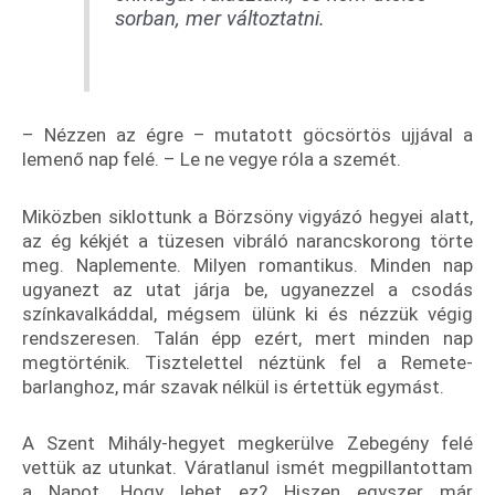
sorban, mer változtatni.
– Nézzen az égre – mutatott göcsörtös ujjával a
lemenő nap felé. – Le ne vegye róla a szemét.
Miközben siklottunk a Börzsöny vigyázó hegyei alatt,
az ég kékjét a tüzesen vibráló narancskorong törte
meg. Naplemente. Milyen romantikus. Minden nap
ugyanezt az utat járja be, ugyanezzel a csodás
színkavalkáddal, mégsem ülünk ki és nézzük végig
rendszeresen. Talán épp ezért, mert minden nap
megtörténik. Tisztelettel néztünk fel a Remete-
barlanghoz, már szavak nélkül is értettük egymást.
A Szent Mihály-hegyet megkerülve Zebegény felé
vettük az utunkat. Váratlanul ismét megpillantottam
a Napot. Hogy lehet ez? Hiszen egyszer már