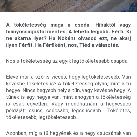
A tökéletesség maga a csoda. Hibáktól vagy
hiányosságoktól mentes. A lehető legjobb. Férfi. Ki
ne akarna ilyet? Ha Nőként olvasod ezt, ne akarj
ilyen Férfit. Ha Férfiként, nos, Tiéd a választás.
Nos a tökéletesség az egyik legtökéletesebb csapda.
Eleve már a szó is vicces, hogy legtökéletesebb. Van
kevésbé tökéletes is? A tökéletesség olyan, mint a tű
hegye. Nincs hegyebb hely a tűn, vagy kevésbé hegy. A
tűnek is egy hegye van, mint ahogyan a tökéletesség
is csak egyetlen. Vagy mondhatnám a hegycsúcs
példáját: csúcs, csúcsabb, legcsúcsabb… Tökéletes,
tökéletesebb, legtökéletesebb…
Azonban, míg a tű hegyének és a hegy csúcsának van