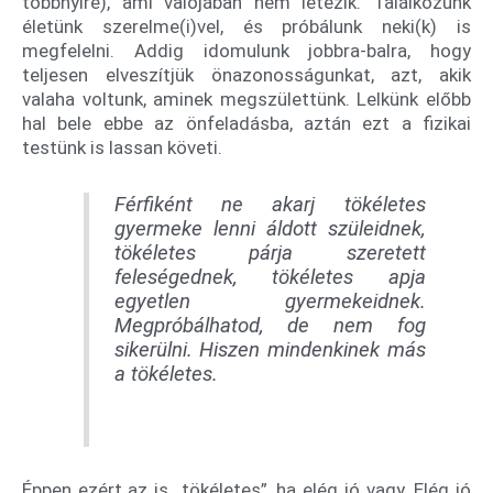
többnyire), ami valójában nem létezik. Találkozunk
életünk szerelme(i)vel, és próbálunk neki(k) is
megfelelni. Addig idomulunk jobbra-balra, hogy
teljesen elveszítjük önazonosságunkat, azt, akik
valaha voltunk, aminek megszülettünk. Lelkünk előbb
hal bele ebbe az önfeladásba, aztán ezt a fizikai
testünk is lassan követi.
Férfiként ne akarj tökéletes
gyermeke lenni áldott szüleidnek,
tökéletes párja szeretett
feleségednek, tökéletes apja
egyetlen gyermekeidnek.
Megpróbálhatod, de nem fog
sikerülni. Hiszen mindenkinek más
a tökéletes.
Éppen ezért az is „tökéletes”, ha elég jó vagy. Elég jó