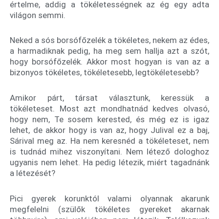
értelme, addig a tökéletességnek az ég egy adta
világon semmi.
Neked a sós borsófőzelék a tökéletes, nekem az édes,
a harmadiknak pedig, ha meg sem hallja azt a szót,
hogy borsófőzelék. Akkor most hogyan is van az a
bizonyos tökéletes, tökéletesebb, legtökéletesebb?
Amikor párt, társat választunk, keressük a
tökéleteset. Most azt mondhatnád kedves olvasó,
hogy nem, Te sosem kerested, és még ez is igaz
lehet, de akkor hogy is van az, hogy Julival ez a baj,
Sárival meg az. Ha nem keresnéd a tökéleteset, nem
is tudnád mihez viszonyítani. Nem létező dologhoz
ugyanis nem lehet. Ha pedig létezik, miért tagadnánk
a létezését?
Pici gyerek korunktól valami olyannak akarunk
megfelelni (szülők tökéletes gyereket akarnak