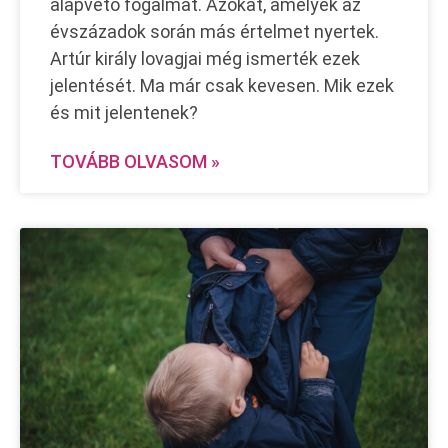
alapvető fogalmat. Azokat, amelyek az
évszázadok során más értelmet nyertek.
Artúr király lovagjai még ismerték ezek
jelentését. Ma már csak kevesen. Mik ezek
és mit jelentenek?
TOVÁBB OLVASOM »