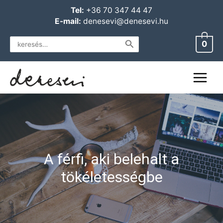
Skip
Main
Tel:
+36 70 347 44 47
to
E-mail:
denesevi@denesevi.hu
Menu
content
Search
0
for:
A férfi, aki belehalt a
tökéletességbe