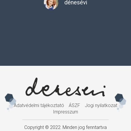
dénesévi
Adatvédelmi tájékoztató
ÁSZF
Jogi nyilatkozat
Impresszum
Copyright © 2022. Minden jog fenntartva