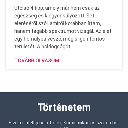
Utolsó 4 tipp, amely már nem csak az
egészség és kiegyensúlyozott élet
eléréséről szól, amiről korábban írtam,
hanem tágabb spektrumot vizsgál. Az élet
egy homályba vesző, mégis igen fontos
területét. A boldogságot.
TOVÁBB OLVASOM »
Történetem
Érzelmi Intelligencia Tréner, Kommunikációs szakember,