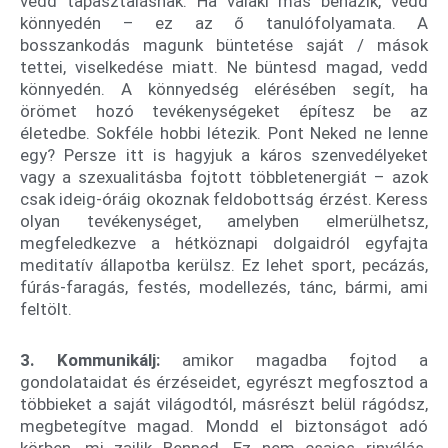
vedd tapasztalásnak. Ha valaki más bénázik, vedd
könnyedén – ez az ő tanulófolyamata. A
bosszankodás magunk büntetése saját / mások
tettei, viselkedése miatt. Ne büntesd magad, vedd
könnyedén. A könnyedség elérésében segít, ha
örömet hozó tevékenységeket építesz be az
életedbe. Sokféle hobbi létezik. Pont Neked ne lenne
egy? Persze itt is hagyjuk a káros szenvedélyeket
vagy a szexualitásba fojtott többletenergiát – azok
csak ideig-óráig okoznak feldobottság érzést. Keress
olyan tevékenységet, amelyben elmerülhetsz,
megfeledkezve a hétköznapi dolgaidról egyfajta
meditatív állapotba kerülsz. Ez lehet sport, pecázás,
fúrás-faragás, festés, modellezés, tánc, bármi, ami
feltölt.
3. Kommunikálj:
amikor magadba fojtod a
gondolataidat és érzéseidet, egyrészt megfosztod a
többieket a saját világodtól, másrészt belül rágódsz,
megbetegítve magad. Mondd el biztonságot adó