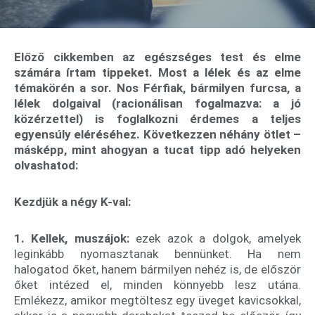
Előző cikkemben az egészséges test és elme
számára írtam tippeket. Most a lélek és az elme
témakörén a sor. Nos Férfiak, bármilyen furcsa, a
lélek dolgaival (racionálisan fogalmazva: a jó
közérzettel) is foglalkozni érdemes a teljes
egyensúly eléréséhez. Következzen néhány ötlet –
másképp, mint ahogyan a tucat tipp adó helyeken
olvashatod:
Kezdjük a négy K-val:
1. Kellek, muszájok:
ezek azok a dolgok, amelyek
leginkább nyomasztanak bennünket. Ha nem
halogatod őket, hanem bármilyen nehéz is, de először
őket intézed el, minden könnyebb lesz utána.
Emlékezz, amikor megtöltesz egy üveget kavicsokkal,