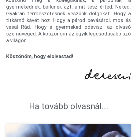
köszönd meg a kollégáidnak, a párodnak, a
gyermekednek, bárkinek azt, amit tesz érted, Neked.
Gyakran természetesnek veszünk dolgokat. Hogy a
titkárnő kávét hoz. Hogy a párod bevásárol, mos és
vasal Rád. Hogy a gyermeked odaviszi az olvasó
szemüveged. A köszönöm az egyik legcsodásabb szó
a világon.
Köszönöm, hogy elolvastad!
Ha tovább olvasnál...