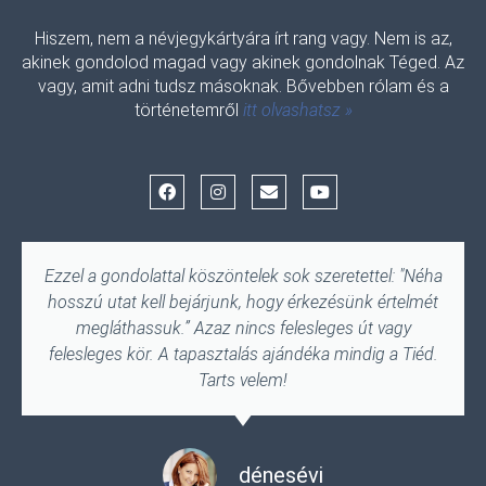
Hiszem, nem a névjegykártyára írt rang vagy. Nem is az,
akinek gondolod magad vagy akinek gondolnak Téged. Az
vagy, amit adni tudsz másoknak. Bővebben rólam és a
történetemről
itt olvashatsz »
F
I
E
Y
a
n
n
o
c
s
v
u
e
t
e
t
b
a
l
u
o
g
o
b
Ezzel a gondolattal köszöntelek sok szeretettel: "Néha
o
r
p
e
hosszú utat kell bejárjunk, hogy érkezésünk értelmét
k
a
e
m
megláthassuk.” Azaz nincs felesleges út vagy
felesleges kör. A tapasztalás ajándéka mindig a Tiéd.
Tarts velem!
dénesévi