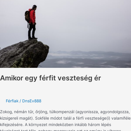
veszteség
ér
Amikor egy férfit veszteség ér
Férfiak
/
DnsEv888
Zokog, némán tűr, őrjöng, túlkompenzál (agyonissza, agyondolgozza,
kizsigereli magát). Sokféle módot talál a férfi vesztesége(i) valamiféle
kifejezésére. A környezet mindeközben inkább három lépés