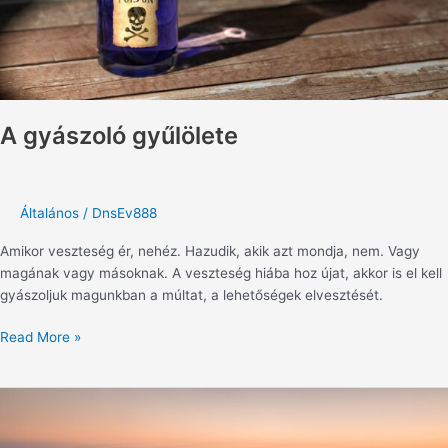
A gyászoló gyűlölete
Általános
/
DnsEv888
Amikor veszteség ér, nehéz. Hazudik, akik azt mondja, nem. Vagy
magának vagy másoknak. A veszteség hiába hoz újat, akkor is el kell
gyászoljuk magunkban a múltat, a lehetőségek elvesztését.
Read More »
Veszteségek
árnyékában