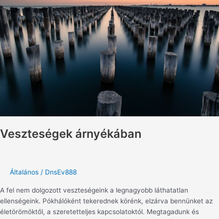
Veszteségek árnyékában
Általános
/
DnsEv888
A fel nem dolgozott veszteségeink a legnagyobb láthatatlan
ellenségeink. Pókhálóként tekerednek körénk, elzárva bennünket az
életörömöktől, a szeretetteljes kapcsolatoktól. Megtagadunk és