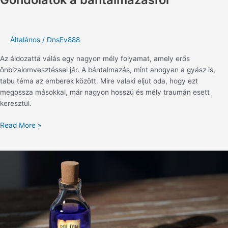
Általános
/
DnsEv888
Az áldozattá válás egy nagyon mély folyamat, amely erős
önbizalomvesztéssel jár. A bántalmazás, mint ahogyan a gyász is,
tabu téma az emberek között. Mire valaki eljut oda, hogy ezt
megossza másokkal, már nagyon hosszú és mély traumán esett
keresztül.
Read More »
A
gyászoló
gyűlölete