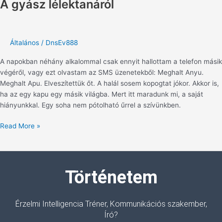
A gyász lélektanáról
Általános
/
DnsEv888
A napokban néhány alkalommal csak ennyit hallottam a telefon másik
végéről, vagy ezt olvastam az SMS üzenetekből: Meghalt Anyu.
Meghalt Apu. Elveszítettük őt. A halál sosem kopogtat jókor. Akkor is,
ha az egy kapu egy másik világba. Mert itt maradunk mi, a saját
hiányunkkal. Egy soha nem pótolható űrrel a szívünkben.
Read More »
Történetem
Érzelmi Intelligencia Tréner, Kommunikációs szakember,
Író?