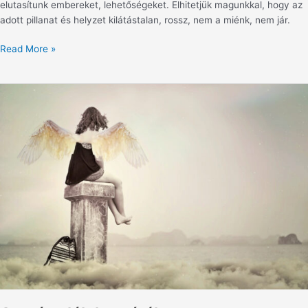
elutasítunk embereket, lehetőségeket. Elhitetjük magunkkal, hogy az
adott pillanat és helyzet kilátástalan, rossz, nem a miénk, nem jár.
Read More »
A
gyász
lélektanáról