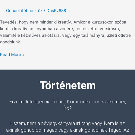
Gondolatébresztők
/
DnsEv888
Tévedés, hogy nem mindenki kreatív. Amikor a kurzusokon szóba
kerül a kreativitás, nyomban a zenére, festészetre, versírásra,
valamiféle kézműves alkotásra, vagy egy találmányra, üzleti ötletre
gondolunk.
Read More »
Történetem
Érzelmi Intelligencia Tréner, Kommunikációs szakember,
Író?
Hiszem, nem a névjegykártyára írt rang vagy. Nem is az,
akinek gondolod magad vagy akinek gondolnak Téged. Az