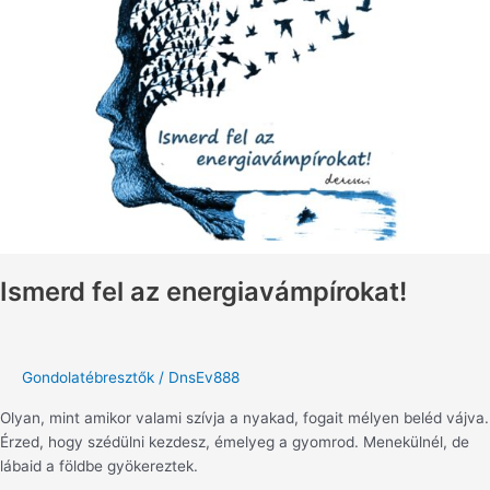
energiavámpírokat!
Ismerd fel az energiavámpírokat!
Gondolatébresztők
/
DnsEv888
Olyan, mint amikor valami szívja a nyakad, fogait mélyen beléd vájva.
Érzed, hogy szédülni kezdesz, émelyeg a gyomrod. Menekülnél, de
lábaid a földbe gyökereztek.