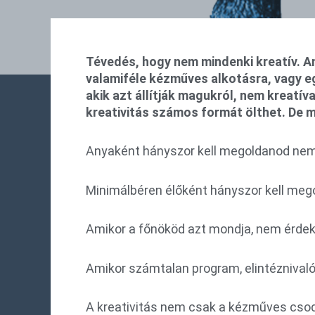
Tévedés, hogy nem mindenki kreatív. Am
valamiféle kézműves alkotásra, vagy eg
akik azt állítják magukról, nem kreatí
kreativitás számos formát ölthet. De mi
Anyaként hányszor kell megoldanod nem 
Minimálbéren élőként hányszor kell megol
Amikor a főnököd azt mondja, nem érdekel
Amikor számtalan program, elintéznivaló 
A kreativitás nem csak a kézműves csod