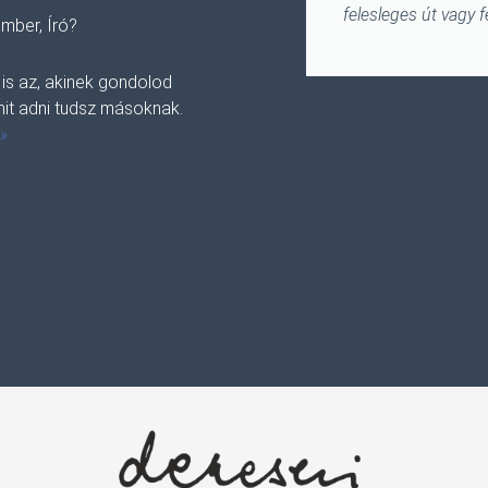
felesleges út vagy 
mber, Író?
 is az, akinek gondolod
it adni tudsz másoknak.
 »