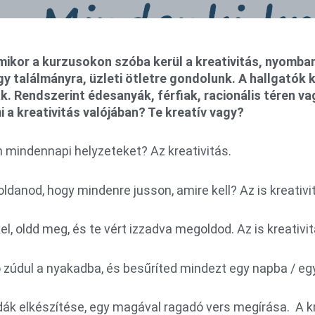
ikor a kurzusokon szóba kerül a kreativitás, nyomban 
y találmányra, üzleti ötletre gondolunk. A hallgatók
vak. Rendszerint édesanyák, férfiak, racionális téren 
 a kreativitás valójában? Te kreatív vagy?
mindennapi helyzeteket? Az kreativitás.
danod, hogy mindenre jusson, amire kell? Az is kreativi
, oldd meg, és te vért izzadva megoldod. Az is kreativit
zúdul a nyakadba, és besűríted mindezt egy napba / egy 
ák elkészítése, egy magával ragadó vers megírása. A k