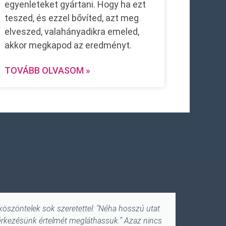
egyenleteket gyártani. Hogy ha ezt
teszed, és ezzel bővíted, azt meg
elveszed, valahányadikra emeled,
akkor megkapod az eredményt.
TOVÁBB OLVASOM »
 köszöntelek sok szeretettel: "Néha hosszú utat
Aki szeret
 érkezésünk értelmét megláthassuk.” Azaz nincs
Objek