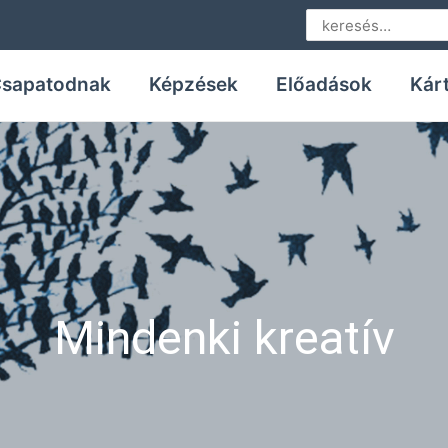
Search
for:
sapatodnak
Képzések
Előadások
Kár
Mindenki kreatív