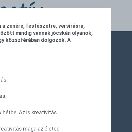
a zenére, festészetre, versírásra,
 között mindig vannak jócskán olyanok,
vagy közszférában dolgozók. A
tás.
ás.
hétbe. Az is kreativitás.
reativitás maga az életed