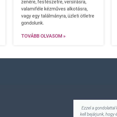
zenére, festészetre, versírásra,
valamiféle kézműves alkotásra,
vagy egy találmányra, üzleti ötletre
gondolunk.
TOVÁBB OLVASOM »
Ezzel a gondolattal
kell bejárjunk, hogy