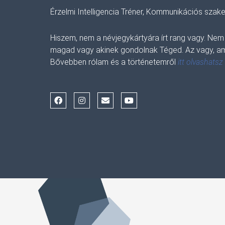
Érzelmi Intelligencia Tréner, Kommunikációs szake
Hiszem, nem a névjegykártyára írt rang vagy. Nem
magad vagy akinek gondolnak Téged. Az vagy, am
Bővebben rólam és a történetemről
itt olvashatsz
F
I
E
Y
a
n
n
o
c
s
v
u
e
t
e
t
b
a
l
u
o
g
o
b
o
r
p
e
k
a
e
m