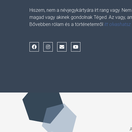
Hiszem, nem a névjegykártyára írt rang vagy. Nem
magad vagy akinek gondolnak Téged. Az vagy, am
Bővebben rólam és a történetemről
itt olvashatsz
F
I
E
Y
a
n
n
o
c
s
v
u
e
t
e
t
b
a
l
u
o
g
o
b
o
r
p
e
k
a
e
m
A