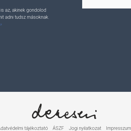
 is az, akinek gondolod
it adni tudsz másoknak.
 »
datvédelmi tájékoztató
ÁSZF
Jogi nyilatkozat
Impresszu