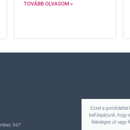
TOVÁBB OLVASOM »
Ezzel a gondolattal
kell bejárjunk, hogy
felesleges út vagy 
mber, Író?