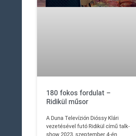
180 fokos fordulat –
Ridikül műsor
A Duna Televízión Dióssy Klári
vezetésével futó Ridikül című talk-
show 2023. szeptember 4-én