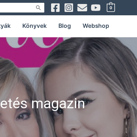
0
tyák
Könyvek
Blog
Webshop
petés magazin