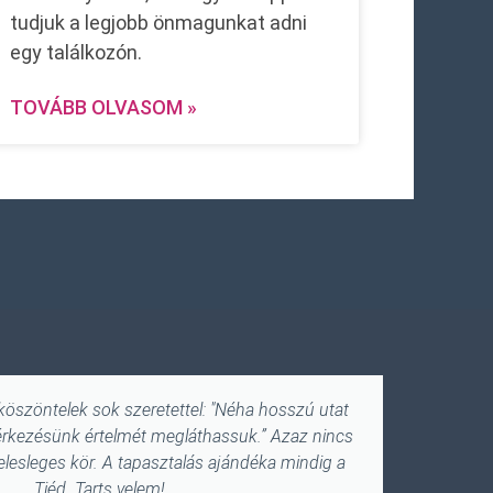
tudjuk a legjobb önmagunkat adni
egy találkozón.
TOVÁBB OLVASOM »
 köszöntelek sok szeretettel: "Néha hosszú utat
Aki szeret
 érkezésünk értelmét megláthassuk.” Azaz nincs
Objek
felesleges kör. A tapasztalás ajándéka mindig a
nézőpont
Tiéd. Tarts velem!
életedr