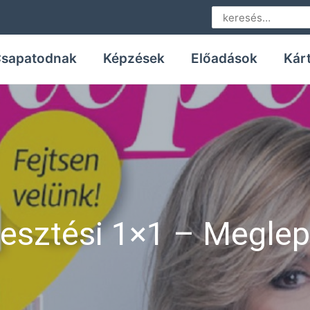
Search
for:
sapatodnak
Képzések
Előadások
Kár
lesztési 1×1 – Megle