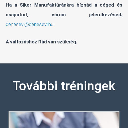
Ha a Siker Manufaktúránkra bíznád a céged és
csapatod, várom jelentkezésed:
denesevi@denesevi.hu
A változáshoz Rád van szükség.
További tréningek