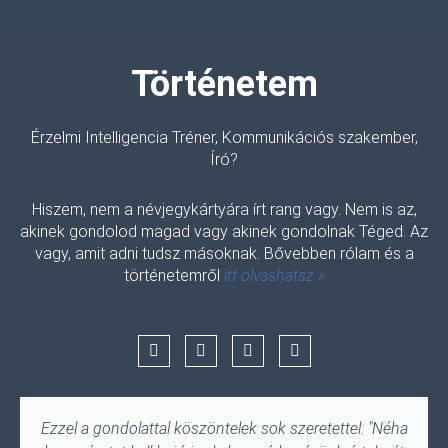
Történetem
Érzelmi Intelligencia Tréner, Kommunikációs szakember,
Író?
Hiszem, nem a névjegykártyára írt rang vagy. Nem is az,
akinek gondolod magad vagy akinek gondolnak Téged. Az
vagy, amit adni tudsz másoknak. Bővebben rólam és a
történetemről
itt olvashatsz »
F
I
E
Y
a
n
n
o
c
s
v
u
e
t
e
t
b
a
l
u
o
g
o
b
Ezzel a gondolattal köszöntelek sok szeretettel: "Néha
o
r
p
e