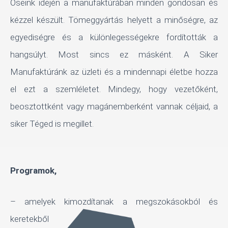
Őseink idején a manufaktúrában minden gondosan és
kézzel készült. Tömeggyártás helyett a minőségre, az
egyediségre és a különlegességekre fordították a
hangsúlyt. Most sincs ez másként. A Siker
Manufaktúránk az üzleti és a mindennapi életbe hozza
el ezt a szemléletet. Mindegy, hogy vezetőként,
beosztottként vagy magánemberként vannak céljaid, a
siker Téged is megillet.
Programok,
– amelyek kimozdítanak a megszokásokból és
keretekből