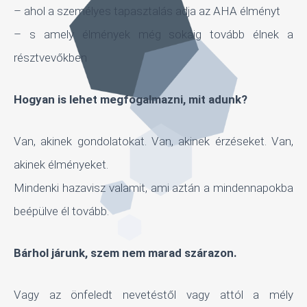
– ahol a személyes tapasztalás adja az AHA élményt
– s amely élmények még sokáig tovább élnek a
résztvevőkben
Hogyan is lehet megfogalmazni, mit adunk?
Van, akinek gondolatokat. Van, akinek érzéseket. Van,
akinek élményeket.
Mindenki hazavisz valamit, ami aztán a mindennapokba
beépülve él tovább.
Bárhol járunk, szem nem marad szárazon.
Vagy az önfeledt nevetéstől vagy attól a mély